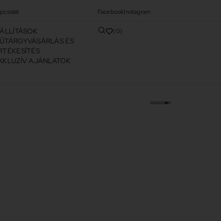
pcsolat
Facebook
Instagram
IÁLLÍTÁSOK
0
ŰTÁRGYVÁSÁRLÁS ÉS
RTÉKESÍTÉS
XKLUZÍV AJÁNLATOK