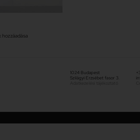
ő
 hozzáadása
1024 Budapest
+3
Szilágyi Erzsébet fasor 3.
i
Adatkezelési tájékoztató
C