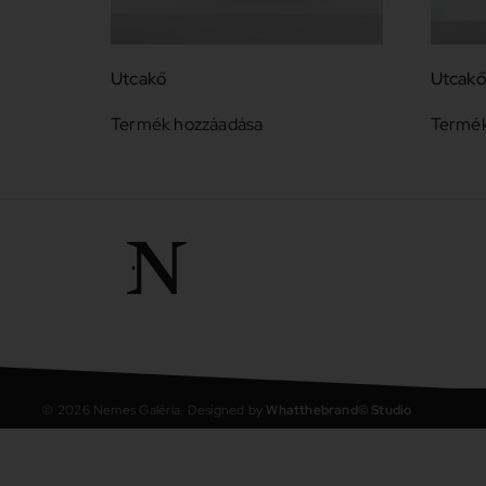
Utcakő
Utcak
Termék hozzáadása
Termék
©
2026
Nemes Galéria. Designed by
Whatthebrand© Studio