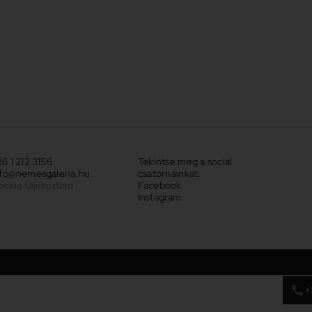
6 1 212 3156
Tekintse meg a social
nfo@nemesgaleria.hu
csatornáinkat:
ookie tájékoztató
Facebook
Instagram
+