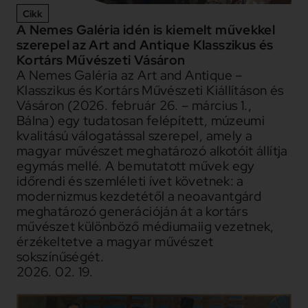
Cikk
A Nemes Galéria idén is kiemelt művekkel
szerepel az Art and Antique Klasszikus és
Kortárs Művészeti Vásáron
A Nemes Galéria az Art and Antique –
Klasszikus és Kortárs Művészeti Kiállításon és
Vásáron (2026. február 26. – március 1.,
Bálna) egy tudatosan felépített, múzeumi
kvalitású válogatással szerepel, amely a
magyar művészet meghatározó alkotóit állítja
egymás mellé. A bemutatott művek egy
időrendi és szemléleti ívet követnek: a
modernizmus kezdetétől a neoavantgárd
meghatározó generációján át a kortárs
művészet különböző médiumaiig vezetnek,
érzékeltetve a magyar művészet
sokszínűségét.
2026. 02. 19.