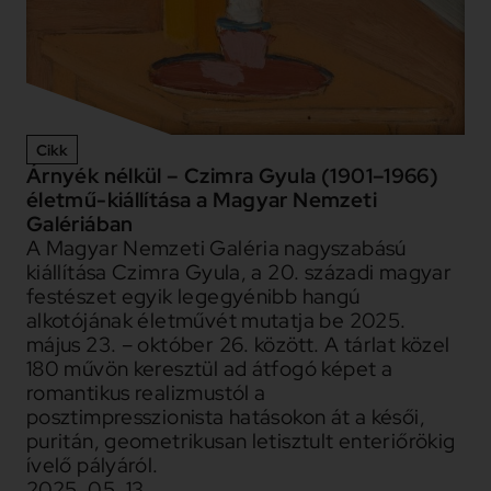
Cikk
Árnyék nélkül – Czimra Gyula (1901–1966)
életmű-kiállítása a Magyar Nemzeti
Galériában
A Magyar Nemzeti Galéria nagyszabású
kiállítása Czimra Gyula, a 20. századi magyar
festészet egyik legegyénibb hangú
alkotójának életművét mutatja be 2025.
május 23. – október 26. között. A tárlat közel
180 művön keresztül ad átfogó képet a
romantikus realizmustól a
posztimpresszionista hatásokon át a késői,
puritán, geometrikusan letisztult enteriőrökig
ívelő pályáról.
2025. 05. 13.