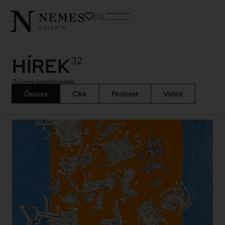
0
HÍREK
32
Szűrési lehetőségek
Összes
Cikk
Podcast
Videó