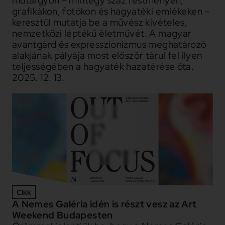
műtárgyon – mintegy száz festményen,
grafikákon, fotókon és hagyatéki emlékeken –
keresztül mutatja be a művész kivételes,
nemzetközi léptékű életművét. A magyar
avantgárd és expresszionizmus meghatározó
alakjának pályája most először tárul fel ilyen
teljességében a hagyaték hazatérése óta.
2025. 12. 13.
Cikk
A Nemes Galéria idén is részt vesz az Art
Weekend Budapesten