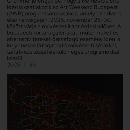
Örömmel jelentjük be, hogy a Nemes Galéria
idén is csatlakozik az Art Weekend Budapest
(AWB) programsorozatához, amely az advent
első hétvégéjén, 2025. november 28–30.
között várja a művészet iránt érdeklődőket. A
budapesti kortárs galériákat, műtermeket és
alternatív tereket összefogó esemény idén is
ingyenesen látogatható művészeti sétákkal,
tárlatvezetéssel és különleges programokkal
készül.
2025. 11. 25.