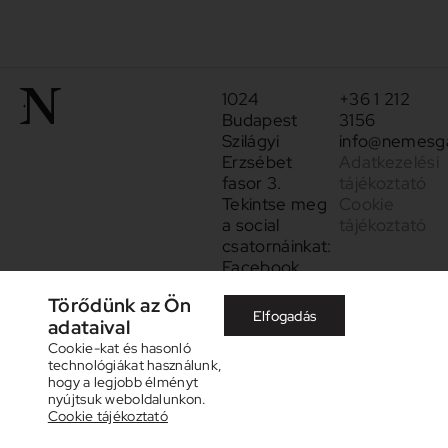
1024
+36 1 212
Budapest
3156
Szilágyi
info@nemesga
Erzsébet
Adatkezelési
fasor 3.
tájékoztató
Tekintse meg
Cookie
a social
tájékoztató
csatornáinkat:
Facebook
Instagram
Törődünk az Ön
Elfogadás
adataival
Cookie-kat és hasonló
technológiákat használunk,
hogy a legjobb élményt
nyújtsuk weboldalunkon.
Cookie tájékoztató
©
2026
Nemes Galéria. Designed by
Whatthebrand© Studio