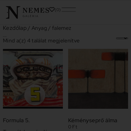
0
Kezdőlap
/ Anyag / falemez
falemez
Mind a(z) 4 találat megjelenítve
Formula 5.
Kéményseprő álma
0
Ft