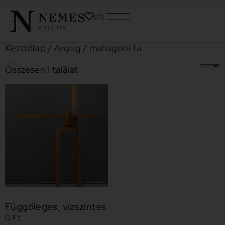
0
Kezdőlap
/ Anyag / mahagóni fa
mahagóni fa
Összesen 1 találat
Függőleges, vízszintes
0
Ft