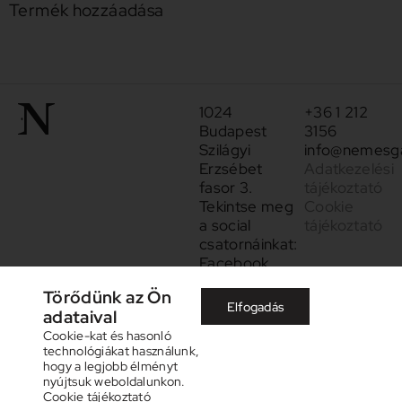
Termék hozzáadása
1024
+36 1 212
Budapest
3156
Szilágyi
info@nemesga
Erzsébet
Adatkezelési
fasor 3.
tájékoztató
Tekintse meg
Cookie
a social
tájékoztató
csatornáinkat:
Facebook
Instagram
Törődünk az Ön
Elfogadás
adataival
Cookie-kat és hasonló
technológiákat használunk,
hogy a legjobb élményt
nyújtsuk weboldalunkon.
Cookie tájékoztató