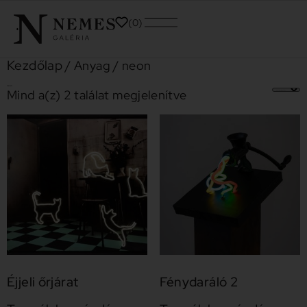
0
Kezdőlap
/ Anyag / neon
neon
Mind a(z) 2 találat megjelenítve
Éjjeli őrjárat
Fénydaráló 2