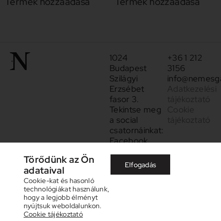
Termék hozzáadása
Termék hozzáadása
1024
+36 1 212
Budapest
3156
Szilágyi
info@nemesga
Erzsébet
Adatkezelési
fasor 3.
tájékoztató
Tekintse meg
Cookie
a social
tájékoztató
csatornáinkat:
Facebook
Instagram
Törődünk az Ön
Elfogadás
adataival
Cookie-kat és hasonló
technológiákat használunk,
hogy a legjobb élményt
nyújtsuk weboldalunkon.
Cookie tájékoztató