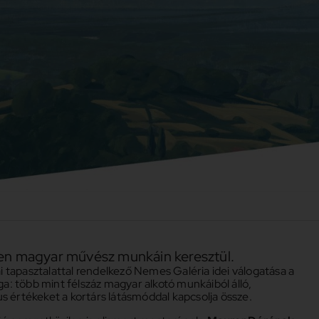
en magyar művész munkáin keresztül.
 tapasztalattal rendelkező Nemes Galéria idei válogatása a
: több mint félszáz magyar alkotó munkáiból álló,
kus értékeket a kortárs látásmóddal kapcsolja össze.