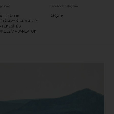
pcsolat
Facebook
Instagram
IÁLLÍTÁSOK
0
ŰTÁRGYVÁSÁRLÁS ÉS
RTÉKESÍTÉS
XKLUZÍV AJÁNLATOK