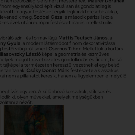
ió nemzetközileg is elismert mesterének,
Maurer Dórának
finom egyensúlyából épít vizuálisan és gondolatilag is
ú közötti magyar festészet egyik legkarakteresebb alakja,
 elevenedik meg.
Szóbel Géza
, a második párizsi iskola
s évek utáni európai festészet lírai és intellektuális
vibráló szín- és formavilágú
Mattis Teutsch János
, a
ny Gyula
, a modern látásmódot finom dekorativitással
 festői világáról ismert
Csernus Tibor
. Mellettük a kortárs
ilasovszky László
képei a geometria és kézműves
, amelyek mögött következetes gondolkodás és finom, belső
t tájképei a természeten keresztül vezetnek el egy belső
is tanítanak.
Csáky Donát Márk
festészete a klasszikus
ái nem a pillanatot keresik, hanem a figyelemben elmélyülő
 meghívás egyben. A különböző korszakok, stílusok és
lódik ki, olyan művekkel, amelyek mélységükben,
lítani a nézőt.