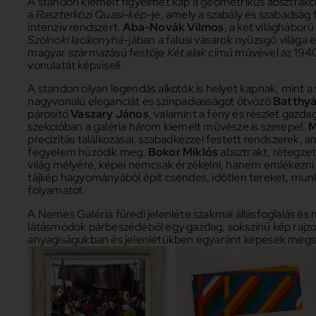
A standon kiemelt figyelmet kap a geometrikus absztrakc
a
Raszterközi Quasi-kép
-je, amely a szabály és szabadság 
intenzív rendszert.
Aba-Novák Vilmos
, a két világhábor
Szolnoki lacikonyhá
-jában a falusi vásárok nyüzsgő világa
magyar származású festője
Két alak
című művével az 1940-e
vonulatát képviseli.
A standon olyan legendás alkotók is helyet kapnak, mint a 
nagyvonalú eleganciát és színpadiasságot ötvöző
Batthyá
párosító
Vaszary János
, valamint a fény és részlet gazdag
szekcióban a galéria három kiemelt művésze is szerepel.
M
precizitás találkozásai, szabadkézzel festett rendszerek
fegyelem húzódik meg.
Bokor Miklós
absztrakt, rétegzet
világ mélyére, képei nemcsak érzékelni, hanem emlékezni 
tájkép hagyományából épít csendes, időtlen tereket, munk
folyamatot.
A Nemes Galéria füredi jelenléte szakmai állásfoglalás és
látásmódok párbeszédéből egy gazdag, sokszínű kép rajzo
anyagiságukban és jelenlétükben egyaránt képesek megszó