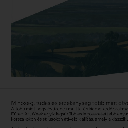
Minőség, tudás és érzékenység több mint ötv
A több mint négy évtizedes múlttal és kiemelkedő szakmai
Füred Art Week egyik legsűrűbb és legösszetettebb anyaga
korszakokon és stílusokon átívelő kiállítás, amely a klasszi