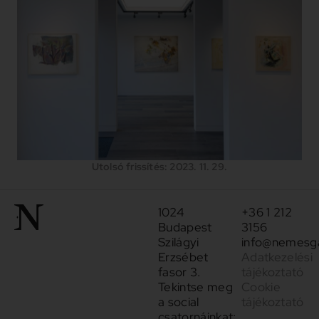
Utolsó frissítés: 2023. 11. 29.
1024
+36 1 212
Budapest
3156
Szilágyi
info@nemesga
Erzsébet
Adatkezelési
fasor 3.
tájékoztató
Tekintse meg
Cookie
a social
tájékoztató
csatornáinkat: