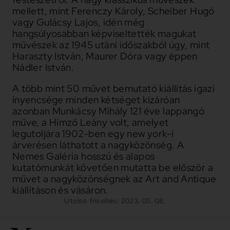
mellett, mint Ferenczy Károly, Scheiber Hugó
vagy Gulácsy Lajos, idén még
hangsúlyosabban képviseltették magukat
művészek az 1945 utáni időszakból úgy, mint
Haraszty István, Maurer Dóra vagy éppen
Nádler István.
A több mint 50 művet bemutató kiállítás igazi
ínyencsége minden kétséget kizáróan
azonban Munkácsy Mihály 121 éve lappangó
műve, a Hímző Leány volt, amelyet
legutoljára 1902-ben egy new york-i
árverésen láthatott a nagyközönség. A
Nemes Galéria hosszú és alapos
kutatómunkát követően mutatta be először a
művet a nagyközönségnek az Art and Antique
kiállításon és vásáron.
Utolsó frissítés: 2023. 05. 08.