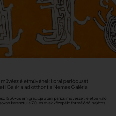
lő művész életművének korai periódusát
eti Galéria ad otthont a Nemes Galéria
sz 1956-os emigrációja utáni párizsi művészeti életbe való
sokon keresztül a 70-es évek közepéig formálódó, sajátos