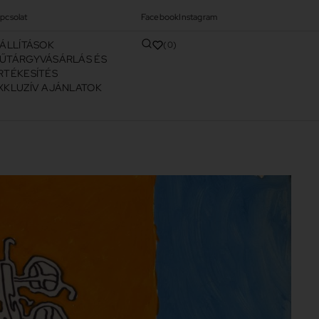
pcsolat
Facebook
Instagram
IÁLLÍTÁSOK
0
ŰTÁRGYVÁSÁRLÁS ÉS
RTÉKESÍTÉS
XKLUZÍV AJÁNLATOK