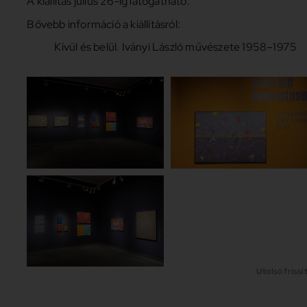
A kiállítás július 26-ig látogatható.
Bővebb információ a kiállításról:
Kívül és belül. Iványi László művészete 1958–1975
Utolsó frissít