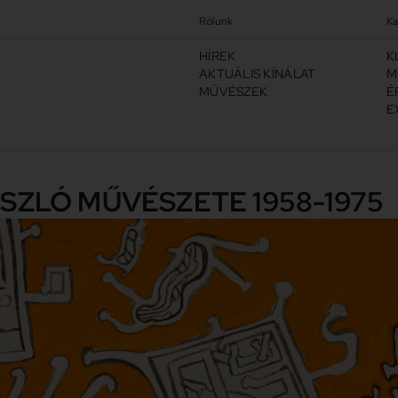
Rólunk
Ka
HÍREK
K
AKTUÁLIS KÍNÁLAT
M
MŰVÉSZEK
É
E
LÁSZLÓ MŰVÉSZETE 1958-1975