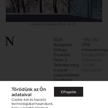
Utolsó frissítés: 2024. 12. 19.
1024
+36 1 212
Budapest
3156
Szilágyi
info@nemesga
Erzsébet
Adatkezelési
fasor 3.
tájékoztató
Tekintse meg
Cookie
a social
tájékoztató
csatornáinkat:
Facebook
Instagram
Törődünk az Ön
Elfogadás
adataival
Cookie-kat és hasonló
technológiákat használunk,
hogy a legjobb élményt