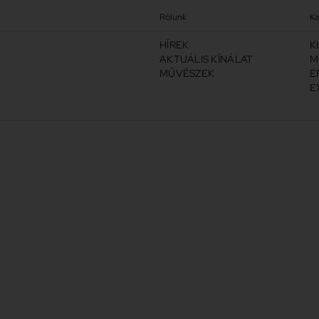
Rólunk
Ka
HÍREK
K
AKTUÁLIS KÍNÁLAT
M
MŰVÉSZEK
É
E