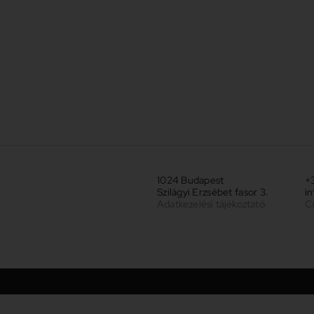
1024 Budapest
+3
Szilágyi Erzsébet fasor 3.
i
Adatkezelési tájékoztató
C