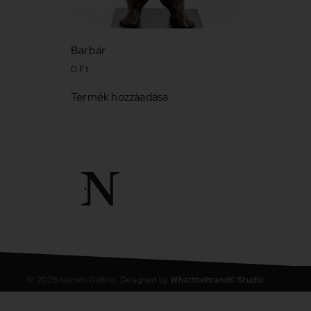
Barbár
0
Ft
Termék hozzáadása
©
2026
Nemes Galéria. Designed by
Whatthebrand© Studio