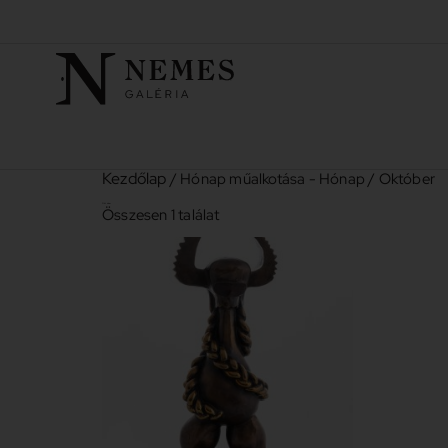
Kezdőlap
/ Hónap műalkotása - Hónap / Október
Október
Összesen 1 találat