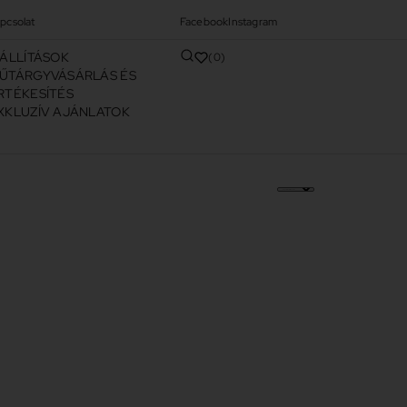
pcsolat
Facebook
Instagram
IÁLLÍTÁSOK
0
ŰTÁRGYVÁSÁRLÁS ÉS
RTÉKESÍTÉS
XKLUZÍV AJÁNLATOK