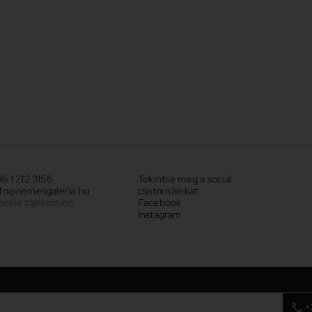
6 1 212 3156
Tekintse meg a social
nfo@nemesgaleria.hu
csatornáinkat:
ookie tájékoztató
Facebook
Instagram
+