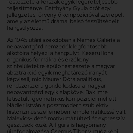
festészete a korszak egyik legerőteljesebb
teljesítménye. Batthyány Gyula gróf egy
jellegzetes, örvénylő kompozícióval szerepel,
amely az életmű drámai belső feszültségeit
hangsúlyozza.
Az 1945 utáni szekcióban a Nemes Galéria a
neoavantgárd nemzedék legfontosabb
alkotóira helyezi a hangsúlyt. Keserü Ilona
organikus formákra és érzékeny
színfelületekre épülő festészete a magyar
absztrakció egyik meghatározó irányát
képviseli, míg Maurer Dóra analitikus,
rendszerszerű gondolkodása a magyar
neoavantgárd egyik alapköve. Bak Imre
letisztult, geometrikus kompozíciói mellett
Nádler István a posztmodern szubjektív
historizmus szellemében, emblematikussá vált
Malevics-idéző motívumát ülteti át expresszív
gesztusok közé. A figurális hagyomány
újrafogalmazása Csernus Tibor virtuóz képi