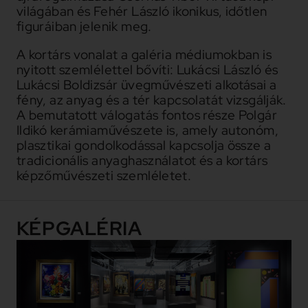
világában és Fehér László ikonikus, időtlen
figuráiban jelenik meg.
A kortárs vonalat a galéria médiumokban is
nyitott szemlélettel bővíti: Lukácsi László és
Lukácsi Boldizsár üvegművészeti alkotásai a
fény, az anyag és a tér kapcsolatát vizsgálják.
A bemutatott válogatás fontos része Polgár
Ildikó kerámiaművészete is, amely autonóm,
plasztikai gondolkodással kapcsolja össze a
tradicionális anyaghasználatot és a kortárs
képzőművészeti szemléletet.
KÉPGALÉRIA