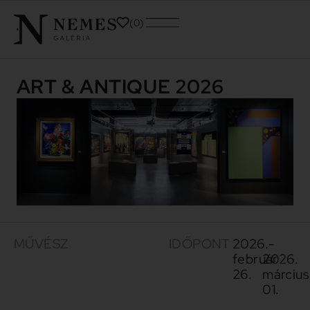
0
ART & ANTIQUE 2026
MŰVÉSZ
IDŐPONT
2026.
-
február
2026.
26.
március
01.