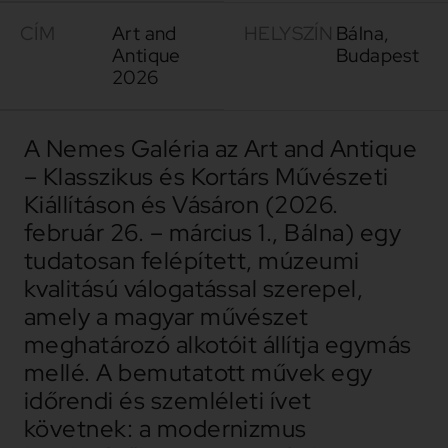
CÍM
Art and
HELYSZÍN
Bálna,
Antique
Budapest
2026
A Nemes Galéria az Art and Antique
– Klasszikus és Kortárs Művészeti
Kiállításon és Vásáron (2026.
február 26. – március 1., Bálna) egy
tudatosan felépített, múzeumi
kvalitású válogatással szerepel,
amely a magyar művészet
meghatározó alkotóit állítja egymás
mellé. A bemutatott művek egy
időrendi és szemléleti ívet
követnek: a modernizmus