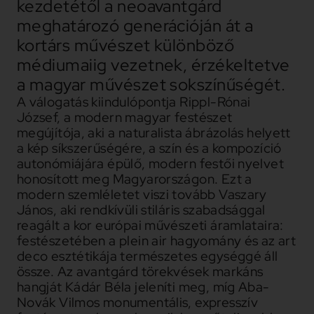
kezdetétől a neoavantgárd
meghatározó generációján át a
kortárs művészet különböző
médiumaiig vezetnek, érzékeltetve
a magyar művészet sokszínűségét.
A válogatás kiindulópontja Rippl-Rónai
József, a modern magyar festészet
megújítója, aki a naturalista ábrázolás helyett
a kép síkszerűségére, a szín és a kompozíció
autonómiájára épülő, modern festői nyelvet
honosított meg Magyarországon. Ezt a
modern szemléletet viszi tovább Vaszary
János, aki rendkívüli stiláris szabadsággal
reagált a kor európai művészeti áramlataira:
festészetében a plein air hagyomány és az art
deco esztétikája természetes egységgé áll
össze. Az avantgárd törekvések markáns
hangját Kádár Béla jeleníti meg, míg Aba-
Novák Vilmos monumentális, expresszív