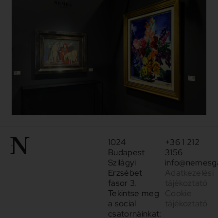
1024
+36 1 212
Budapest
3156
Szilágyi
info@nemesga
Erzsébet
Adatkezelési
fasor 3.
tájékoztató
Tekintse meg
Cookie
a social
tájékoztató
csatornáinkat: