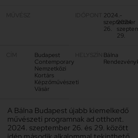
MŰVÉSZ
IDŐPONT
2024.
-
szeptember
2024.
26.
szepte
29.
CÍM
Budapest
HELYSZÍN
Bálna
Contemporary
Rendezvény
Nemzetközi
Kortárs
Képzőművészeti
Vásár
A Bálna Budapest újabb kiemelkedő
művészeti programnak ad otthont.
2024. szeptember 26. és 29. között
idén második alkalommal tekinthető