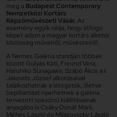
meg a
Budapest Contemporary
Nemzetközi Kort
á
rs
K
é
pzőműv
é
szeti
Vásár.
Az
esemény egyik célja, hogy átfogó
képet adjon a magyar kortárs alkotói
közösség műveiről, művészeiről.
A Nemes Galéria standján többek
között Gulyás Kati, Freund Vera,
Haruhiko Sunagawa, Szabó Ákos és
Jakovits József alkotásaival
találkozhatnak a látogatók, illetve
bepillantást nyerhetnek a galéria
tervezett sokszínű kiállításainak
anyagába is Csáky Donát Márk,
Méhes László és Milasovszky László