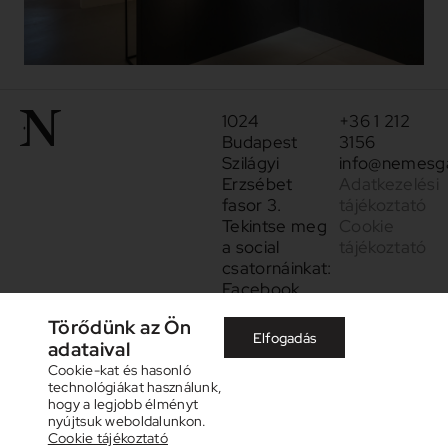
1024
+36 1 212
Budapest
3156
Szilágyi
info@nemesga
Erzsébet
Adatkezelési
fasor 3.
tájékoztató
Tekintse meg
Cookie
a social
tájékoztató
csatornáinkat:
Facebook
Instagram
Törődünk az Ön
Elfogadás
adataival
Cookie-kat és hasonló
technológiákat használunk,
hogy a legjobb élményt
nyújtsuk weboldalunkon.
Cookie tájékoztató