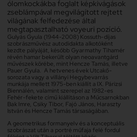
ólomkockákba foglalt képkivágások
zseblámpával megvilágított rejtett
világának felfedezése által
megtapasztalható voyeuri pozíció.
Gulyás Gyula (1944-2008) Kossuth-díjas
szobrászművész autodidakta alkotóként
kezdte pályáját, később Gyarmathy Tihamér
révén hamar bekerült olyan neoavantgárd
művészek körébe, mint Hencze Tamás, illetve
Pauer Gyula. A hetvenes évek Utcakő-
sorozata vagy a villányi Hegybevarrás
munkája mellett 1975-ben kiállít a IX. Párizsi
Biennálén, valamint szerepel az 1982-es
Fehér-fekete című kiállításon a Műcsarnokban
Bak Imre, Csiky Tibor, Fajó János, Haraszty
István és Hencze Tamás társaságában.
A geometrikus formanyelv és a konceptuális
szobrászat után a portré műfaja felé fordul
főként a Vilt Tiborral töltött közös