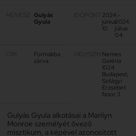
MŰVÉSZ
Gulyás
IDŐPONT
2024.
-
Gyula
június
2024.
10.
július
04.
CÍM
Formákba
HELYSZÍN
Nemes
zárva
Galéria
1024
Budapest,
Szilágyi
Erzsébet
fasor 3.
Gulyás Gyula alkotásai a Marilyn
Monroe személyét övező
misztikum, a képével azonosított