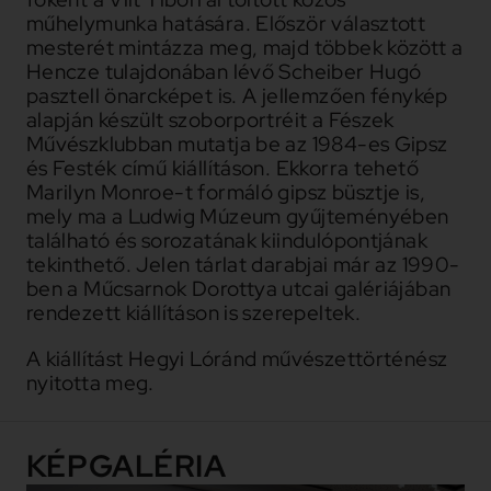
műhelymunka hatására. Először választott
mesterét mintázza meg, majd többek között a
Hencze tulajdonában lévő Scheiber Hugó
pasztell önarcképet is. A jellemzően fénykép
alapján készült szoborportréit a Fészek
Művészklubban mutatja be az 1984-es Gipsz
és Festék című kiállításon. Ekkorra tehető
Marilyn Monroe-t formáló gipsz büsztje is,
mely ma a Ludwig Múzeum gyűjteményében
található és sorozatának kiindulópontjának
tekinthető. Jelen tárlat darabjai már az 1990-
ben a Műcsarnok Dorottya utcai galériájában
rendezett kiállításon is szerepeltek.
A kiállítást Hegyi Lóránd művészettörténész
nyitotta meg.
KÉPGALÉRIA