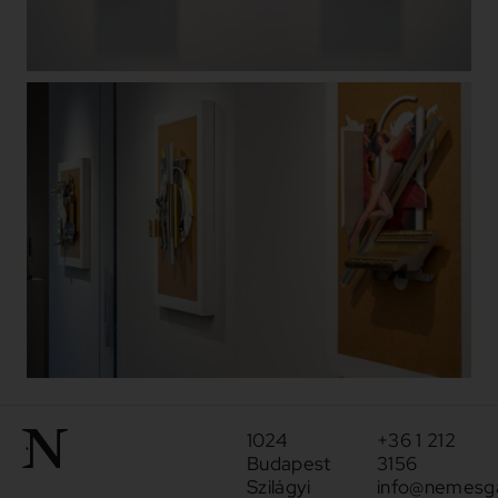
1024
+36 1 212
Budapest
3156
Szilágyi
info@nemesga