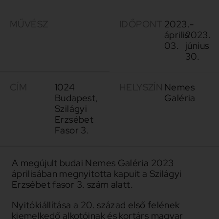
MŰVÉSZ
IDŐPONT
2023.
-
április
2023.
03.
június
30.
CÍM
1024
HELYSZÍN
Nemes
Budapest,
Galéria
Szilágyi
Erzsébet
Fasor 3.
A megújult budai Nemes Galéria 2023
áprilisában megnyitotta kapuit a Szilágyi
Erzsébet fasor 3. szám alatt.
Nyitókiállítása a 20. század első felének
kiemelkedő alkotóinak és kortárs magyar