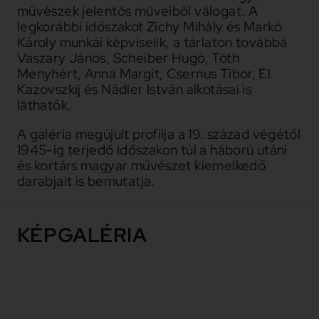
művészek jelentős műveiből válogat. A
legkorábbi időszakot Zichy Mihály és Markó
Károly munkái képviselik, a tárlaton továbbá
Vaszary János, Scheiber Hugó, Tóth
Menyhért, Anna Margit, Csernus Tibor, El
Kazovszkij és Nádler István alkotásai is
láthatók.
A galéria megújult profilja a 19. század végétől
1945-ig terjedő időszakon túl a háború utáni
és kortárs magyar művészet kiemelkedő
darabjait is bemutatja.
KÉPGALÉRIA