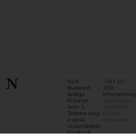
1024
+36 1 212
Budapest
3156
Szilágyi
info@nemesga
Erzsébet
Adatkezelési
fasor 3.
tájékoztató
Tekintse meg
Cookie
a social
tájékoztató
csatornáinkat:
Facebook