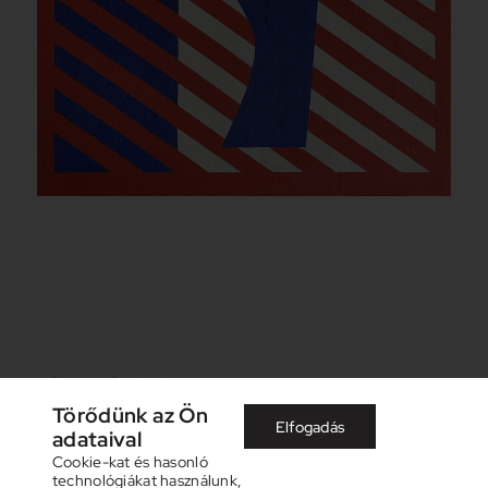
Kék torzó
, 1978
Törődünk az Ön
Elfogadás
adataival
Cookie-kat és hasonló
technológiákat használunk,