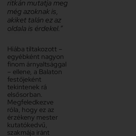
ritkán mutatja meg
még azoknak is,
akiket talán ez az
oldala is érdekel.”
Hiába tiltakozott –
egyébként nagyon
finom árnyaltsággal
– ellene, a Balaton
festőjeként
tekintenek rá
elsősorban.
Megfeledkezve
róla, hogy ez az
érzékeny mester
kutatókedvű,
szakmája iránt