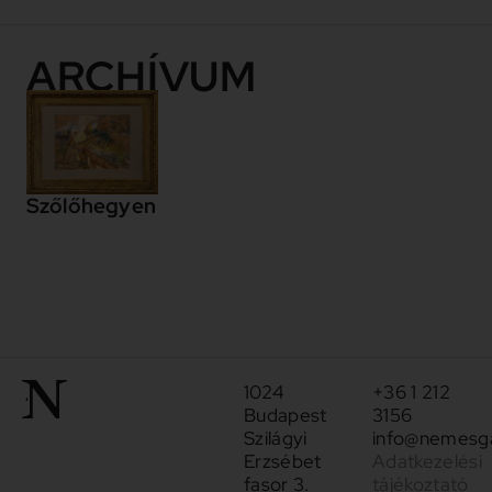
ARCHÍVUM
Szőlőhegyen
1024
+36 1 212
Budapest
3156
Szilágyi
info@nemesga
Erzsébet
Adatkezelési
fasor 3.
tájékoztató