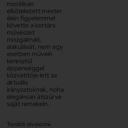
morálisan
elkötelezett mester
élén figyelemmel
követte a kortárs
művészet
mozgalmait,
alakulását, nem egy
esetben művein
keresztül
éppenséggel
közvetítője lett az
aktuális
irányzatoknak, noha
elegánsan átszűrve
saját remekein.
Tovább olvasom