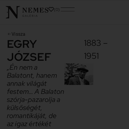
0
Vissza
EGRY
1883 –
JÓZSEF
1951
„Én nem a
Balatont, hanem
annak világát
festem… A Balaton
szórja-pazarolja a
külsőségét,
romantikáját, de
az igaz értékét