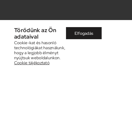
Törődünk az Ön
Elfogadás
adataival
Cookie-kat és hasonló
technológiákat használunk,
hogy a legjobb élményt
nyújtsuk weboldalunkon.
Cookie tájékoztató
Kompozíció (Csendélet gitárral)
, 1927