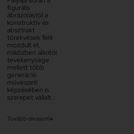
Pályája során a
figurális
ábrázolástól a
konstruktív és
absztrakt
törekvések felé
mozdult el,
miközben alkotói
tevékenysége
mellett több
generáció
művészeti
képzésében is
szerepet vállalt.
Tovább olvasom