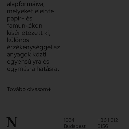
alapformáivá,
melyeket eleinte
papír- és
famunkákon
kísérletezett ki,
különös
érzékenységgel az
anyagok közti
egyensúlyra és
egymásra hatásra.
Tovább olvasom
1024
+36 1 212
Budapest
3156