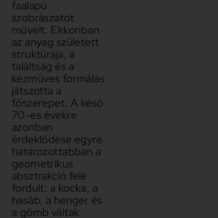
faalapú
szobrászatot
művelt. Ekkoriban
az anyag született
struktúrája, a
találtság és a
kézműves formálás
játszotta a
főszerepet. A késő
70-es évekre
azonban
érdeklődése egyre
határozottabban a
geometrikus
absztrakció felé
fordult: a kocka, a
hasáb, a henger és
a gömb váltak