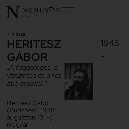
0
Vissza
HERITESZ
1948
GÁBOR
-
„A függőleges, a
vízszintes és a két
átló érdekel.”
Heritesz Gábor
(Budapest, 1948.
augusztus 13. –)
magyar