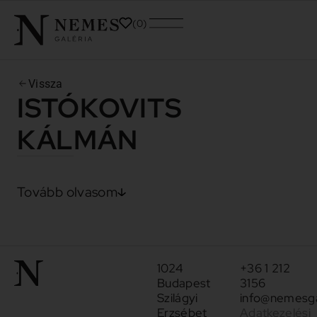
0
Vissza
ISTÓKOVITS
KÁLMÁN
Tovább olvasom
1024
+36 1 212
Budapest
3156
Szilágyi
info@nemesga
Erzsébet
Adatkezelési