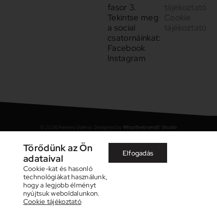
fasor 3.
tájékoztató
Tekintse meg
Cookie
a social
tájékoztató
csatornáinkat:
Facebook
Instagram
©
2026
Nemes Galéria. Designed by
Whatthebrand© Studio
Törődünk az Ön
+
Elfogadás
adataival
Cookie-kat és hasonló
technológiákat használunk,
hogy a legjobb élményt
nyújtsuk weboldalunkon.
Cookie tájékoztató