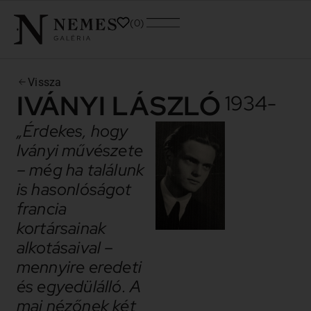
0
Vissza
IVÁNYI LÁSZLÓ
1934-
„Érdekes, hogy
Iványi művészete
– még ha találunk
is hasonlóságot
francia
kortársainak
alkotásaival –
mennyire eredeti
és egyedülálló. A
mai nézőnek két