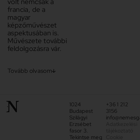
volt nemcsak a
francia, de a
magyar
képzőművészet
aspektusában is.
Művészete további
feldolgozásra vár.
Tovább olvasom
1024
+36 1 212
Budapest
3156
Szilágyi
info@nemesga
Erzsébet
Adatkezelési
fasor 3.
tájékoztató
Tekintse meg
Cookie