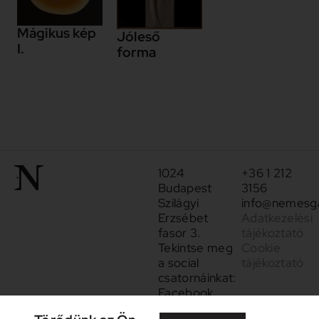
Mágikus kép
Jóleső
I.
forma
1024
+36 1 212
Budapest
3156
Szilágyi
info@nemesga
Erzsébet
Adatkezelési
fasor 3.
tájékoztató
Tekintse meg
Cookie
a social
tájékoztató
csatornáinkat:
Facebook
Instagram