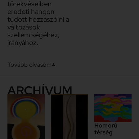
törekvéseiben
eredeti hangon
tudott hozzászólni a
változások
szellemiségéhez,
irányához.
Tovább olvasom
ARCHÍVUM
Homorú
térség