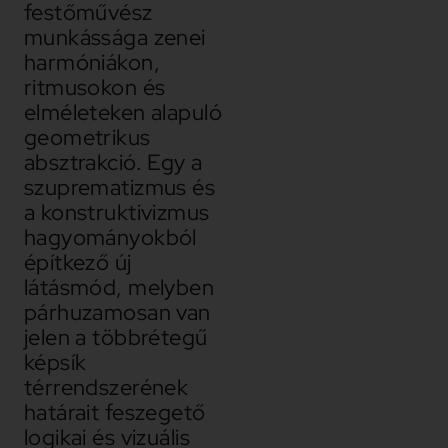
festőművész
munkássága zenei
harmóniákon,
ritmusokon és
elméleteken alapuló
geometrikus
absztrakció. Egy a
szuprematizmus és
a konstruktivizmus
hagyományokból
építkező új
látásmód, melyben
párhuzamosan van
jelen a többrétegű
képsík
térrendszerének
határait feszegető
logikai és vizuális