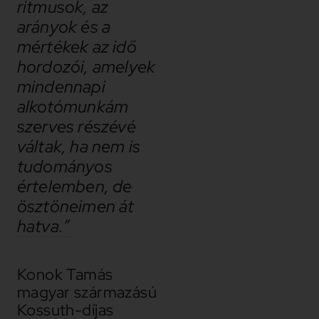
ritmusok, az
arányok és a
mértékek az idő
hordozói, amelyek
mindennapi
alkotómunkám
szerves részévé
váltak, ha nem is
tudományos
értelemben, de
ösztöneimen át
hatva.”
Konok Tamás
magyar származású
Kossuth-díjas