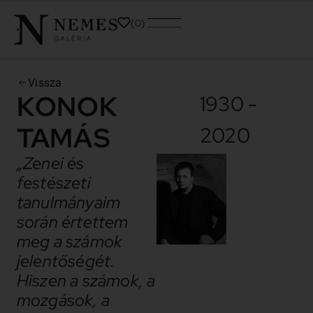
0
Vissza
KONOK
1930 -
TAMÁS
2020
„Zenei és
festészeti
tanulmányaim
során értettem
meg a számok
jelentőségét.
Hiszen a számok, a
mozgások, a