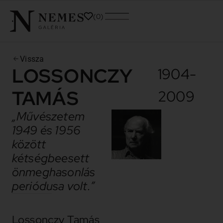
0
Vissza
LOSSONCZY
1904-
TAMÁS
2009
„Művészetem
1949 és 1956
között
kétségbeesett
önmeghasonlás
periódusa volt.”
Lossonczy Tamás