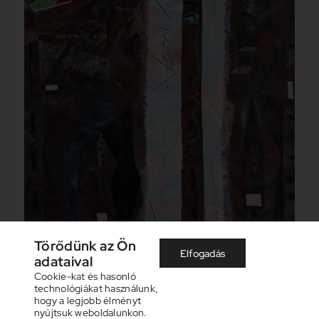
Törődünk az Ön
Elfogadás
adataival
Cookie-kat és hasonló
technológiákat használunk,
hogy a legjobb élményt
nyújtsuk weboldalunkon.