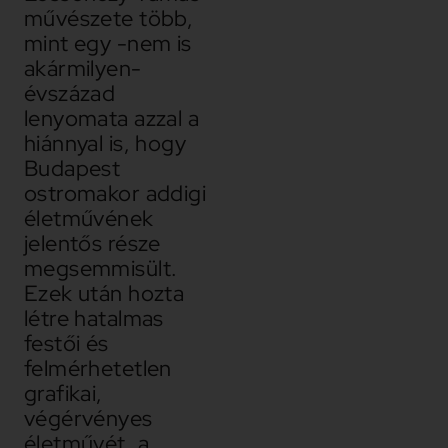
művészete több,
mint egy -nem is
akármilyen-
évszázad
lenyomata azzal a
hiánnyal is, hogy
Budapest
ostromakor addigi
életművének
jelentős része
megsemmisült.
Ezek után hozta
létre hatalmas
festői és
felmérhetetlen
grafikai,
végérvényes
életművét, a