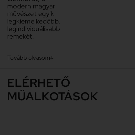
modern magyar
művészet egyik
legkiemelkedőbb,
legindividuálisabb
remekét.
Tovább olvasom
ELÉRHETŐ
MŰALKOTÁSOK