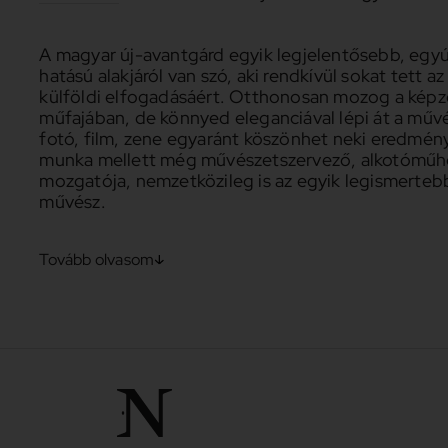
A magyar új-avantgárd egyik legjelentősebb, egy
hatású alakjáról van szó, aki rendkívül sokat tett 
külföldi elfogadásáért. Otthonosan mozog a ké
műfajában, de könnyed eleganciával lépi át a művé
fotó, film, zene egyaránt köszönhet neki eredmény
munka mellett még művészetszervező, alkotóműhe
mozgatója, nemzetközileg is az egyik legismerteb
művész.
Tovább olvasom