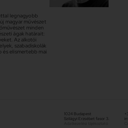
úttal legnagyobb
az új magyar művészet
pzőművészet minden
szeti ágak határait:
eket. Az alkotói
lyek, szabadiskolák
b és elismertebb mai
1024 Budapest
+3
Szilágyi Erzsébet fasor 3.
i
Adatkezelési tájékoztató
C