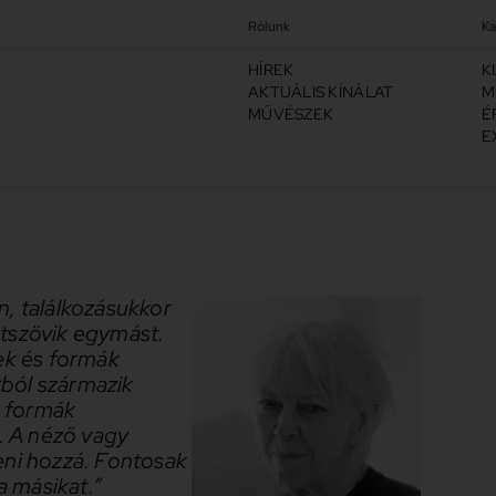
Rólunk
Ka
HÍREK
K
AKTUÁLIS KÍNÁLAT
M
MŰVÉSZEK
É
E
n, találkozásukkor
 átszövik egymást.
ek és formák
ból származik
s formák
i. A néző vagy
eni hozzá. Fontosak
a másikat.”