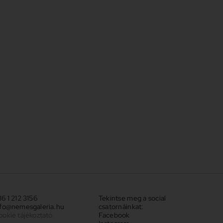
6 1 212 3156
Tekintse meg a social
nfo@nemesgaleria.hu
csatornáinkat:
ookie tájékoztató
Facebook