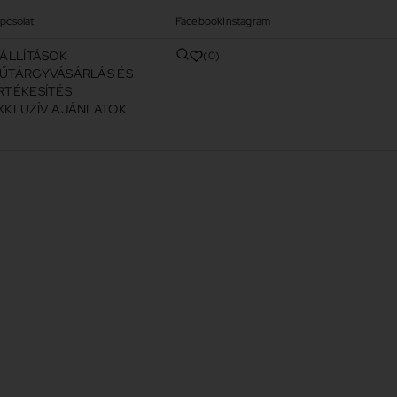
pcsolat
Facebook
Instagram
IÁLLÍTÁSOK
0
ŰTÁRGYVÁSÁRLÁS ÉS
RTÉKESÍTÉS
XKLUZÍV AJÁNLATOK