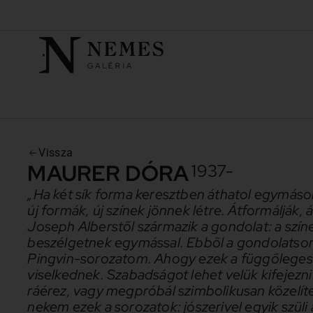
Vissza
MAURER DÓRA
1937-
„Ha két sík forma keresztben áthatol egymáso
új formák, új színek jönnek létre. Átformálják,
Joseph Alberstől származik a gondolat: a szín
beszélgetnek egymással. Ebből a gondolatsor
Pingvin-sorozatom. Ahogy ezek a függőlege
viselkednek. Szabadságot lehet velük kifejezn
ráérez, vagy megpróbál szimbolikusan közelít
nekem ezek a sorozatok: jószerivel egyik szüli 