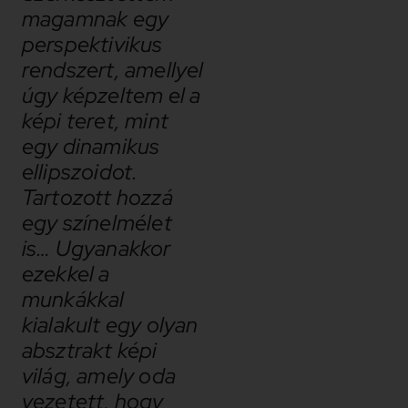
magamnak egy
perspektivikus
rendszert, amellyel
úgy képzeltem el a
képi teret, mint
egy dinamikus
ellipszoidot.
Tartozott hozzá
egy színelmélet
is… Ugyanakkor
ezekkel a
munkákkal
kialakult egy olyan
absztrakt képi
világ, amely oda
vezetett, hogy