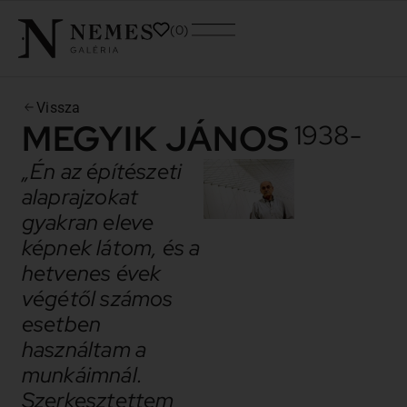
0
Vissza
MEGYIK JÁNOS
1938-
„Én az építészeti
alaprajzokat
gyakran eleve
képnek látom, és a
hetvenes évek
végétől számos
esetben
használtam a
munkáimnál.
Szerkesztettem