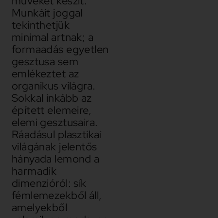
műveket készít.
Munkáit joggal
tekinthetjük
minimal artnak; a
formaadás egyetlen
gesztusa sem
emlékeztet az
organikus világra.
Sokkal inkább az
épített elemeire,
elemi gesztusaira.
Ráadásul plasztikai
világának jelentős
hányada lemond a
harmadik
dimenzióról: sík
fémlemezekből áll,
amelyekből