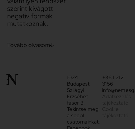
valamilyen rendszer
szerint kivágott
negatív formák
mutatkoznak.
Tovább olvasom
1024
+36 1 212
Budapest
3156
Szilágyi
info@nemesga
Erzsébet
Adatkezelési
fasor 3.
tájékoztató
Tekintse meg
Cookie
a social
tájékoztató
csatornáinkat:
Facebook
Instagram