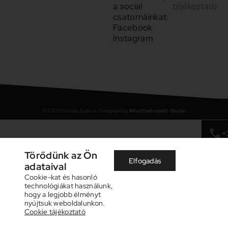
a social
tájékoztató
csatornáinkat:
Facebook
Instagram
©
2026
Nemes Galéria. Designed by
Whatthebrand© Studio
+
Törődünk az Ön
Elfogadás
adataival
Cookie-kat és hasonló
technológiákat használunk,
hogy a legjobb élményt
nyújtsuk weboldalunkon.
Cookie tájékoztató