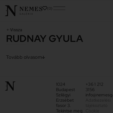
0
Vissza
RUDNAY GYULA
Tovább olvasom
1024
+36 1 212
Budapest
3156
Szilágyi
info@nemesga
Erzsébet
Adatkezelési
fasor 3.
tájékoztató
Tekintse meg
Cookie