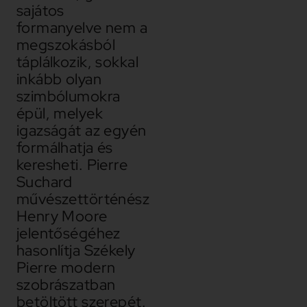
sajátos
formanyelve nem a
megszokásból
táplálkozik, sokkal
inkább olyan
szimbólumokra
épül, melyek
igazságát az egyén
formálhatja és
keresheti. Pierre
Suchard
művészettörténész
Henry Moore
jelentőségéhez
hasonlítja Székely
Pierre modern
szobrászatban
betöltött szerepét.