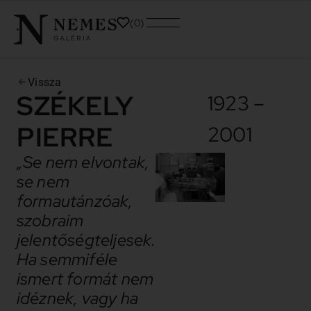
0
Vissza
SZÉKELY
1923 –
PIERRE
2001
„Se nem elvontak,
se nem
formautánzóak,
szobraim
jelentőségteljesek.
Ha semmiféle
ismert formát nem
idéznek, vagy ha