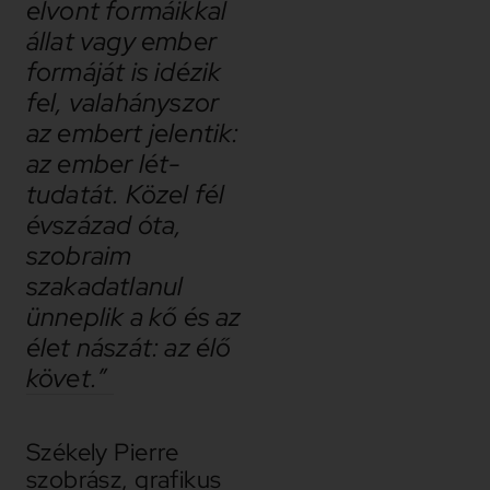
elvont formáikkal
állat vagy ember
formáját is idézik
fel, valahányszor
az embert jelentik:
az ember lét-
tudatát. Közel fél
évszázad óta,
szobraim
szakadatlanul
ünneplik a kő és az
élet nászát: az élő
követ.”
Székely Pierre
szobrász, grafikus