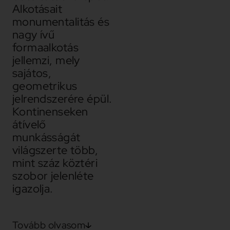
Alkotásait
monumentalitás és
nagy ívű
formaalkotás
jellemzi, mely
sajátos,
geometrikus
jelrendszerére épül.
Kontinenseken
átívelő
munkásságát
világszerte több,
mint száz köztéri
szobor jelenléte
igazolja.
Tovább olvasom