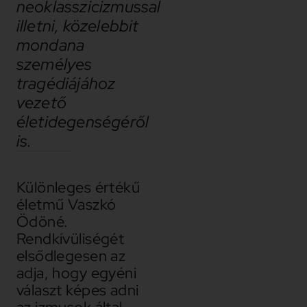
neoklasszicizmussal
illetni, közelebbit
mondana
személyes
tragédiájához
vezető
életidegenségéről
is.
Különleges értékű
életmű Vaszkó
Ödöné.
Rendkívüliségét
elsődlegesen az
adja, hogy egyéni
választ képes adni