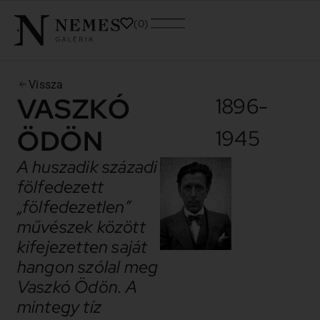
0
Vissza
VASZKÓ
1896-
ÖDÖN
1945
A huszadik századi
fölfedezett
„fölfedezetlen”
művészek között
kifejezetten saját
hangon szólal meg
Vaszkó Ödön. A
mintegy tíz