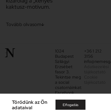
kizárólag a „kényes”
kaktusz-motívum.
Tovább olvasom
1024
+36 1 212
Budapest
3156
Szilágyi
info@nemesga
Erzsébet
Adatkezelési
fasor 3.
tájékoztató
Tekintse meg
Cookie
a social
tájékoztató
csatornáinkat:
Facebook
Instagram
Törődünk az Ön
Elfogadás
adataival