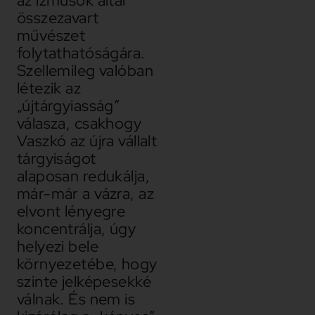
az izmusok által
összezavart
művészet
folytathatóságára.
Szellemileg valóban
létezik az
„újtárgyiasság”
válasza, csakhogy
Vaszkó az újra vállalt
tárgyiságot
alaposan redukálja,
már-már a vázra, az
elvont lényegre
koncentrálja, úgy
helyezi bele
környezetébe, hogy
szinte jelképesekké
válnak. És nem is