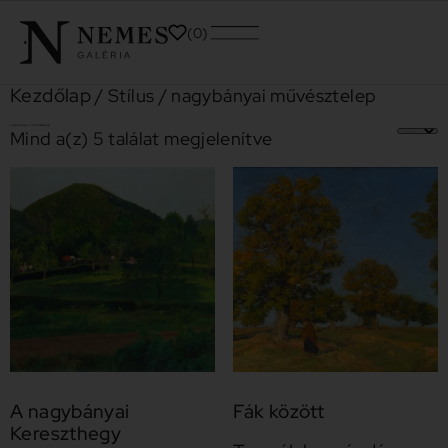
0
Kezdőlap
/ Stílus / nagybányai művésztelep
nagybányai művésztelep
Mind a(z) 5 találat megjelenítve
A nagybányai
Fák között
Kereszthegy