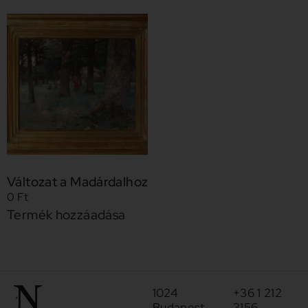
Változat a Madárdalhoz
0
Ft
Termék hozzáadása
1024
+36 1 212
Budapest
3156