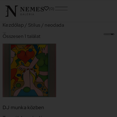
0
Kezdőlap
/ Stílus / neodada
neodada
Összesen 1 találat
DJ munka közben