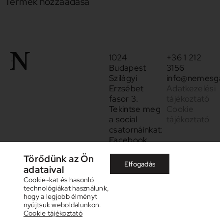
Termék hozzáadása
1024
+36 1 212
Budapest
3156
Szilágyi
info@nemesga
Erzsébet
Adatkezelési
fasor 3.
tájékoztató
Tekintse meg
Cookie
a social
tájékoztató
csatornáinkat:
Facebook
Instagram
Törődünk az Ön
Elfogadás
adataival
Cookie-kat és hasonló
technológiákat használunk,
hogy a legjobb élményt
nyújtsuk weboldalunkon.
Cookie tájékoztató