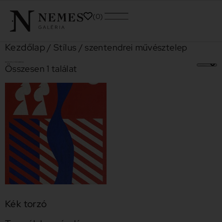
0
Kezdőlap
/ Stílus / szentendrei művésztelep
szentendrei művésztelep
Összesen 1 találat
Kék torzó