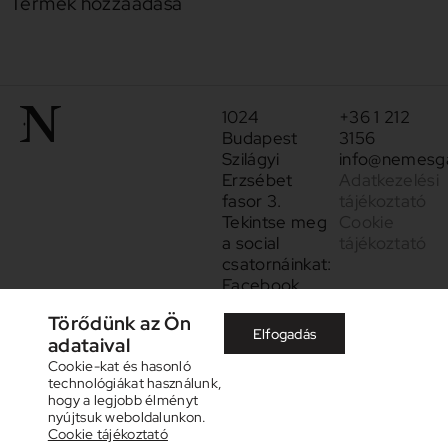
Termék hozzáadása
1024
+36 1 212
Budapest
3156
Szilágyi
info@nemesga
Erzsébet
Adatkezelési
fasor 3.
tájékoztató
Tekintse meg
Cookie
a social
tájékoztató
csatornáinkat:
Facebook
Instagram
Törődünk az Ön
Elfogadás
adataival
Cookie-kat és hasonló
technológiákat használunk,
hogy a legjobb élményt
nyújtsuk weboldalunkon.
Cookie tájékoztató