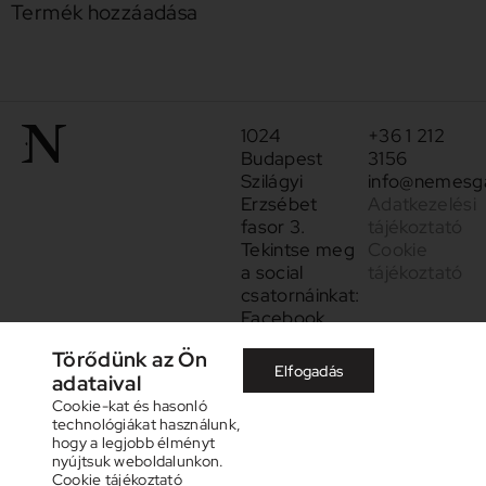
Termék hozzáadása
1024
+36 1 212
Budapest
3156
Szilágyi
info@nemesga
Erzsébet
Adatkezelési
fasor 3.
tájékoztató
Tekintse meg
Cookie
a social
tájékoztató
csatornáinkat:
Facebook
Instagram
Törődünk az Ön
Elfogadás
adataival
Cookie-kat és hasonló
technológiákat használunk,
hogy a legjobb élményt
nyújtsuk weboldalunkon.
Cookie tájékoztató