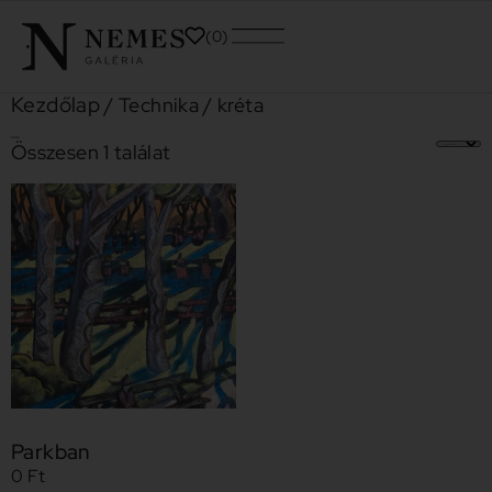
0
Kezdőlap
/ Technika / kréta
kréta
Összesen 1 találat
Parkban
0
Ft