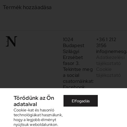
Termék hozzáadása
1024
+36 1 212
Budapest
3156
Szilágyi
info@nemesga
Erzsébet
Adatkezelési
fasor 3.
tájékoztató
Tekintse meg
Cookie
a social
tájékoztató
csatornáinkat:
Facebook
Instagram
Törődünk az Ön
Elfogadás
adataival
Cookie-kat és hasonló
technológiákat használunk,
hogy a legjobb élményt
nyújtsuk weboldalunkon.