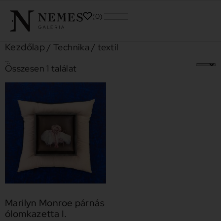
0
Kezdőlap
/ Technika / textil
textil
Összesen 1 találat
Marilyn Monroe párnás
ólomkazetta I.