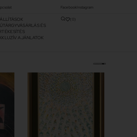
pcsolat
Facebook
Instagram
IÁLLÍTÁSOK
0
ŰTÁRGYVÁSÁRLÁS ÉS
RTÉKESÍTÉS
XKLUZÍV AJÁNLATOK