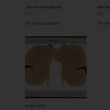
Jelenet önarcképpel
Kék lab
0
Ft
0
Ft
Termék hozzáadása
Termék
Shikiri III/III.