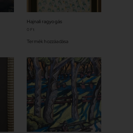
Hajnali ragyogás
0
Ft
Termék hozzáadása