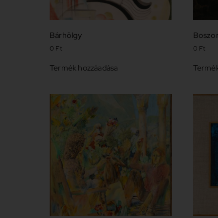
Bárhölgy
Boszo
0
Ft
0
Ft
Termék hozzáadása
Termék