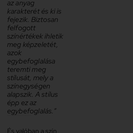
az anyag
karakterét és ki is
fejezik. Biztosan
felfogott
színértékek ihletik
meg képzeletét,
azok
egybefoglalása
teremti meg
stílusát, mely a
színegységen
alapszik. A stílus
épp ez az
egybefoglalás.”
És valóban a szín