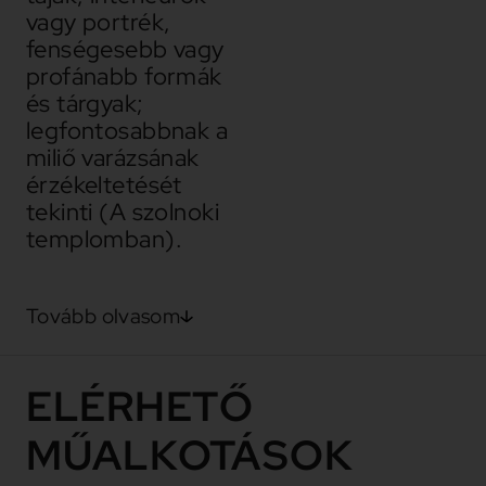
vagy portrék,
fenségesebb vagy
profánabb formák
és tárgyak;
legfontosabbnak a
miliő varázsának
érzékeltetését
tekinti (A szolnoki
templomban).
Tovább olvasom
ELÉRHETŐ
MŰALKOTÁSOK