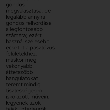
gondos
megválasztása, de
legalább annyira
gondos felhordása
a legfontosabb
számára; ezért
használ szélesebb
ecsetet a pasztózus
felületekhez,
máskor meg
vékonyabb,
áttetszőbb
hangulatokat
teremt mindig
tisztességesen
iskolázott művein,
legyenek azok
tájak, interieurök