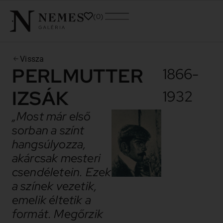
0
Vissza
PERLMUTTER
1866-
IZSÁK
1932
„Most már első
sorban a színt
hangsúlyozza,
akárcsak mesteri
csendéletein. Ezek
a színek vezetik,
emelik éltetik a
formát. Megőrzik