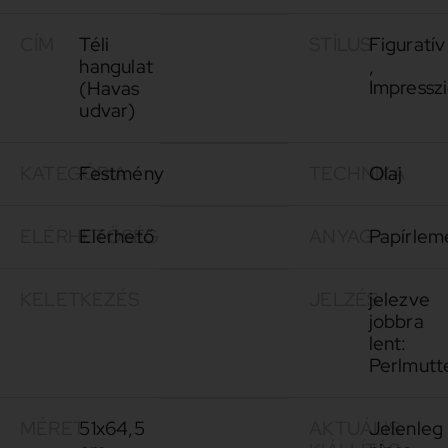
CÍM
Téli
STÍLUS
Figuratív
hangulat
,
Impresszi
(Havas
udvar)
KATEGÓRIA
Festmény
TECHNIKA
Olaj
ELÉRHETŐSÉG
Elérhető
ANYAG
Papírlem
KELETKEZÉS
JELZÉS
jelezve
jobbra
lent:
Perlmutt
MÉRET
51x64,5
AKTUÁLIS
Jelenleg