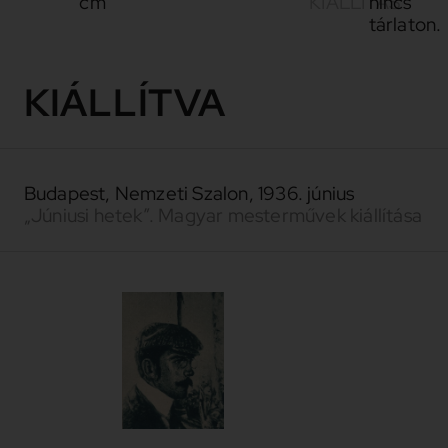
cm
KIÁLLÍTÁS
nincs
tárlaton.
KIÁLLÍTVA
Budapest, Nemzeti Szalon, 1936. június
„Júniusi hetek”. Magyar mesterművek kiállítása
Perlmutter
1866-
Izsák
1932
És valóban a
szín gondos