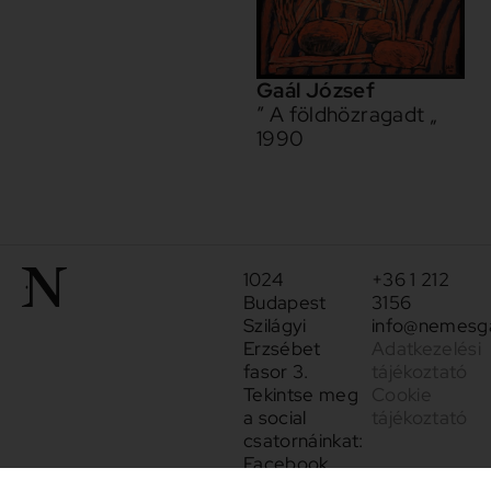
Gaál József
” A földhözragadt „
1990
1024
+36 1 212
Budapest
3156
Szilágyi
info@nemesga
Erzsébet
Adatkezelési
fasor 3.
tájékoztató
Tekintse meg
Cookie
a social
tájékoztató
csatornáinkat:
Facebook
Instagram