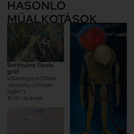
HASONLÓ
MŰALKOTÁSOK
Batthyány Gyula
gróf
Villanegyed (Olasz
városkép „cristale
oglini“)
1930-as évek