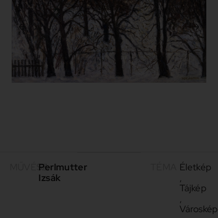
MŰVÉSZ
Perlmutter
TÉMA
Életkép
Izsák
,
Tájkép
,
Városkép