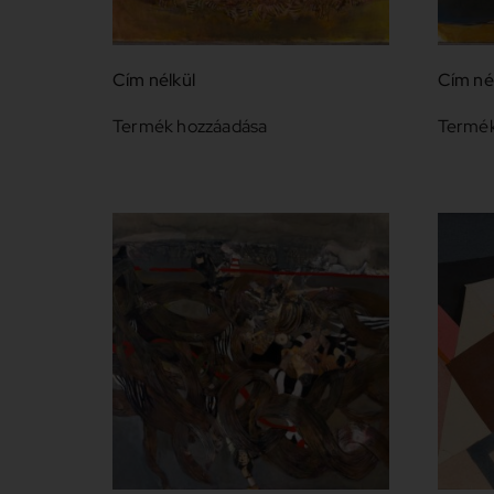
Cím nélkül
Cím né
Termék hozzáadása
Termék