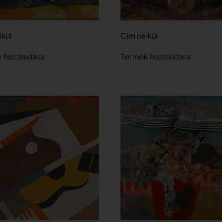
lkül
Cím nélkül
 hozzáadása
Termék hozzáadása