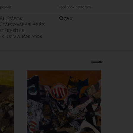
pcsolat
Facebook
Instagram
IÁLLÍTÁSOK
0
ŰTÁRGYVÁSÁRLÁS ÉS
RTÉKESÍTÉS
XKLUZÍV AJÁNLATOK