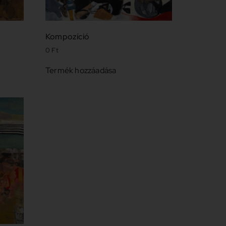
Kompozíció
0
Ft
Termék hozzáadása