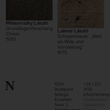
Milasovszky László
Grundlagenforschung
Lakner László
Chaos
Schopenhauer: „Welt
1995
als Wille und
Vorstellung”
1975
1024
+36 1 212
Budapest
3156
Szilágyi
info@nemesga
Erzsébet
Adatkezelési
fasor 3.
tájékoztató
Tekintse meg
Cookie