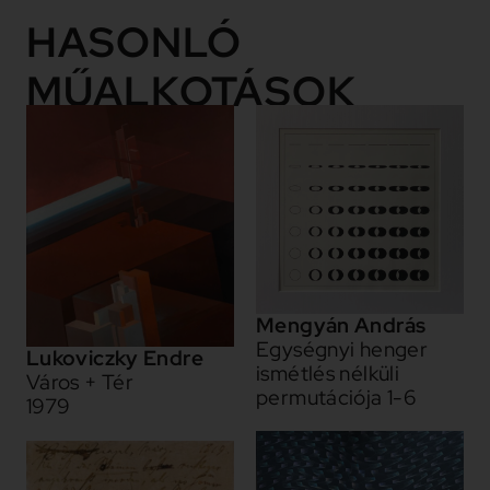
HASONLÓ
MŰALKOTÁSOK
Mengyán András
Egységnyi henger
Lukoviczky Endre
ismétlés nélküli
Város + Tér
permutációja 1-6
1979