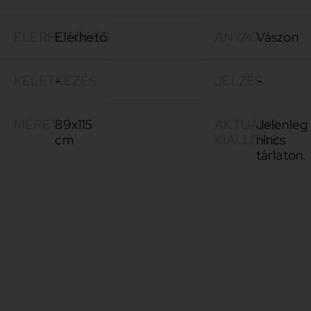
ELÉRHETŐSÉG
Elérhető
ANYAG
Vászon
KELETKEZÉS
-
JELZÉS
-
MÉRET
89x115
AKTUÁLIS
Jelenleg
cm
KIÁLLÍTÁS
nincs
tárlaton.
Freund
1918-
Vera
2012
Freund Vera
művészetét
a kettősség