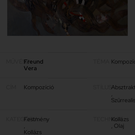
MŰVÉSZ
Freund
TÉMA
Kompozí
Vera
CÍM
Kompozíció
STÍLUS
Absztrak
,
Szürreali
KATEGÓRIA
Festmény
TECHNIKA
Kollázs
,
,
Olaj
Kollázs