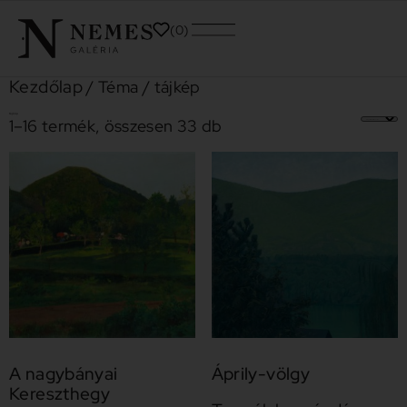
0
Kezdőlap
/ Téma / tájkép
tájkép
1–16 termék, összesen 33 db
A nagybányai
Áprily-völgy
Kereszthegy