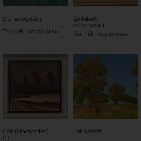
Dunabogdány
Emlékek
1 800 000
Ft
Termék hozzáadása
Termék hozzáadása
Fák (Hóolvadás)
Fák között
0
Ft