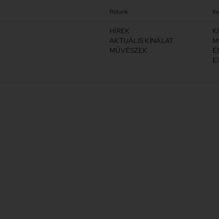
Rólunk
Ka
HÍREK
K
AKTUÁLIS KÍNÁLAT
M
MŰVÉSZEK
É
E