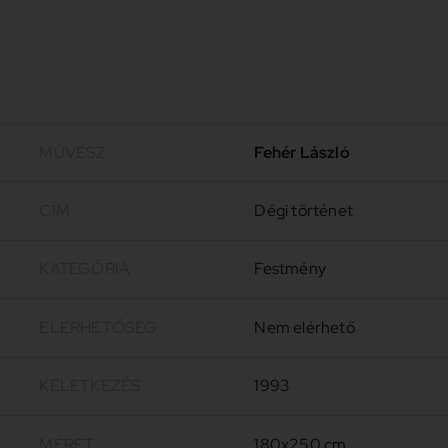
MŰVÉSZ
Fehér László
CÍM
Dégi történet
KATEGÓRIA
Festmény
ELÉRHETŐSÉG
Nem elérhető
KELETKEZÉS
1993
MÉRET
180x250 cm