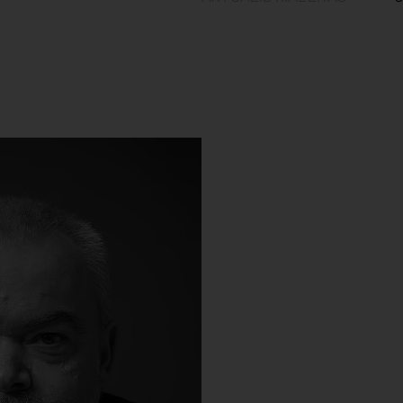
Fehér László
19
Fehér László
voltaképpen jelleg
magára a figyelmet. Nagy valós
érdektelenségét kívánta ezzel t
realisztikusan ábrázoló műveitől
Tovább