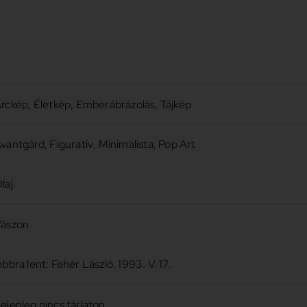
rckép
,
Életkép
,
Emberábrázolás
,
Tájkép
vantgárd
,
Figuratív
,
Minimalista
,
Pop Art
laj
ászon
obbra lent: Fehér László. 1993. V. 17.
elenleg nincs tárlaton.