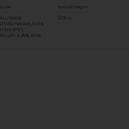
pcsolat
Facebook
Instagram
IÁLLÍTÁSOK
0
ŰTÁRGYVÁSÁRLÁS ÉS
RTÉKESÍTÉS
XKLUZÍV AJÁNLATOK