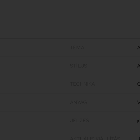
TÉMA
A
STÍLUS
A
TECHNIKA
O
ANYAG
V
JELZÉS
j
AKTUÁLIS KIÁLLÍTÁS
J