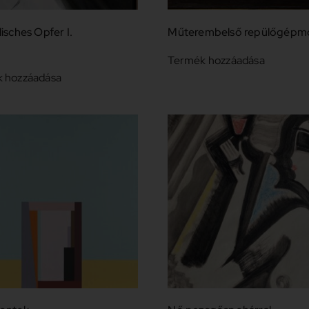
isches Opfer I.
Műterembelső repülőgépmo
Termék hozzáadása
 hozzáadása