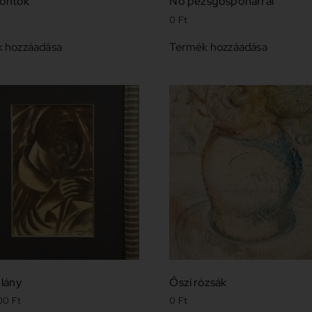
ontok
Nő pezsgőspohárral
0
Ft
 hozzáadása
Termék hozzáadása
 lány
Őszi rózsák
000
Ft
0
Ft