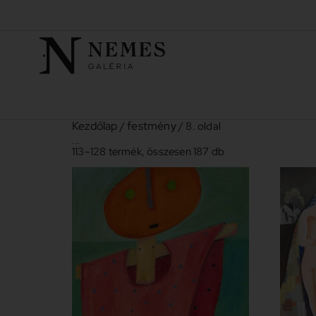
Kezdőlap
festmény
/
/ 8. oldal
festmény
113–128 termék, összesen 187 db