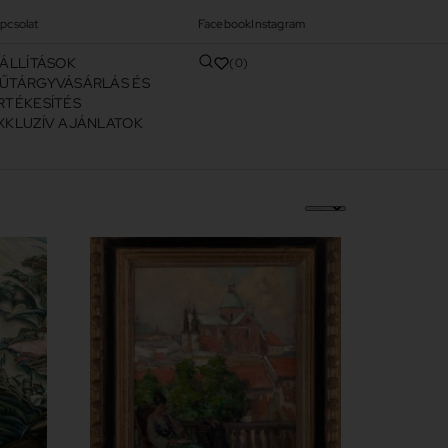
pcsolat
Facebook
Instagram
IÁLLÍTÁSOK
0
ŰTÁRGYVÁSÁRLÁS ÉS
RTÉKESÍTÉS
XKLUZÍV AJÁNLATOK