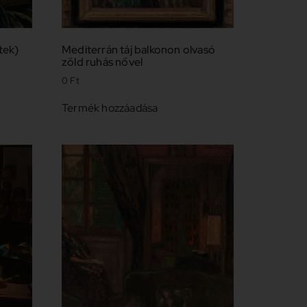
tek)
Mediterrán táj balkonon olvasó
zöld ruhás nővel
0
Ft
Termék hozzáadása