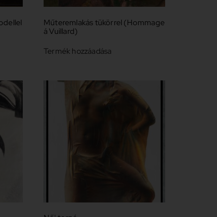
dellel
Műteremlakás tükörrel (Hommage
á Vuillard)
Termék hozzáadása