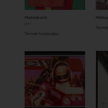
Madárijesztő
Mátkap
0
Ft
Termék
Termék hozzáadása