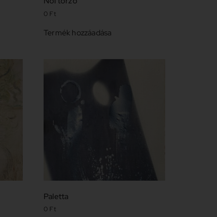
Női torzó
0
Ft
Termék hozzáadása
Paletta
0
Ft