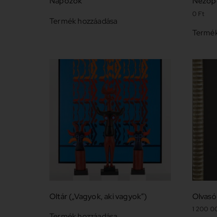
Napozók
Nézőp
0
Ft
Termék hozzáadása
Termék
Oltár („Vagyok, aki vagyok”)
Olvasó
1 200 
Termék hozzáadása