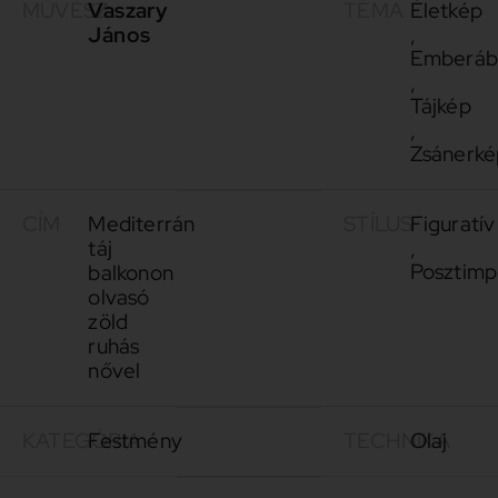
MŰVÉSZ
Vaszary
TÉMA
Életkép
János
,
Emberáb
,
Tájkép
,
Zsánerké
CÍM
Mediterrán
STÍLUS
Figuratív
táj
,
Posztimp
balkonon
olvasó
zöld
ruhás
nővel
KATEGÓRIA
Festmény
TECHNIKA
Olaj