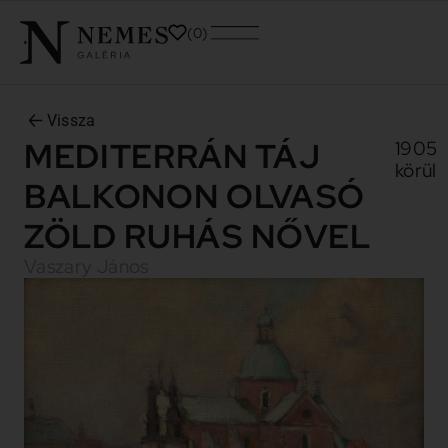
0
Vissza
MEDITERRÁN TÁJ
1905
körül
BALKONON OLVASÓ
ZÖLD RUHÁS NŐVEL
Vaszary János