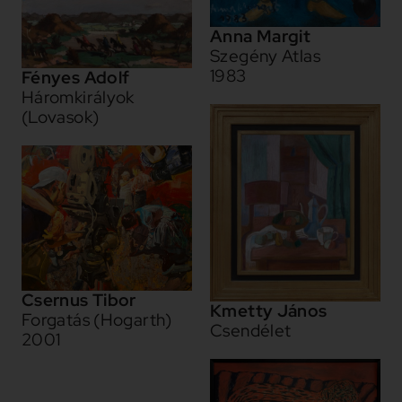
Anna Margit
Szegény Atlas
1983
Fényes Adolf
Háromkirályok
(Lovasok)
Csernus Tibor
Kmetty János
Forgatás (Hogarth)
Csendélet
2001