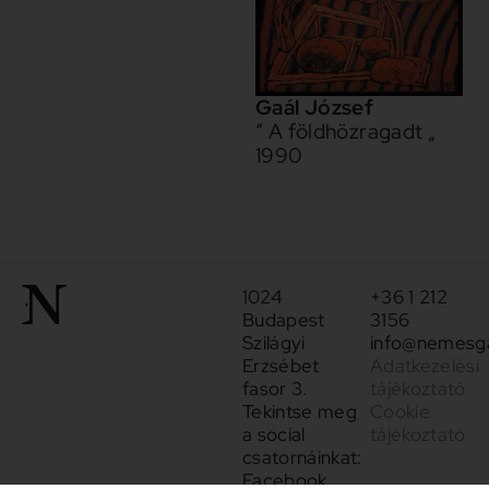
Gaál József
” A földhözragadt „
1990
1024
+36 1 212
Budapest
3156
Szilágyi
info@nemesga
Erzsébet
Adatkezelési
fasor 3.
tájékoztató
Tekintse meg
Cookie
a social
tájékoztató
csatornáinkat:
Facebook