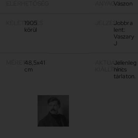
ELÉRHETŐSÉG
ANYAG
Vászon
KELETKEZÉS
1905
JELZÉS
Jobbra
körül
lent:
Vaszary
J
MÉRET
48,5x41
AKTUÁLIS
Jelenleg
cm
KIÁLLÍTÁS
nincs
tárlaton.
Vaszary
1867-
János
1939
Vaszary