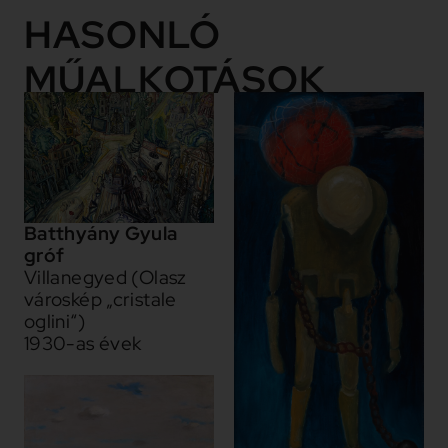
HASONLÓ
MŰALKOTÁSOK
Batthyány Gyula
gróf
Villanegyed (Olasz
városkép „cristale
oglini“)
1930-as évek