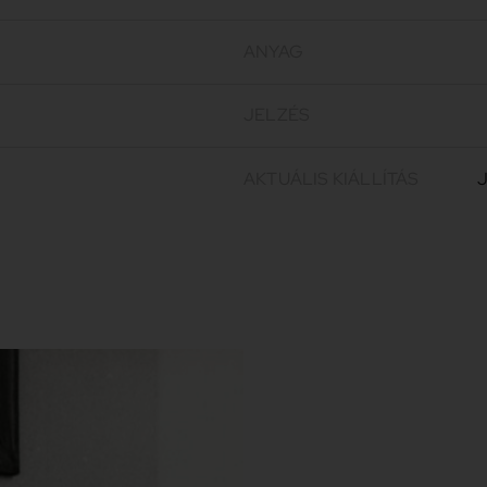
ANYAG
JELZÉS
AKTUÁLIS KIÁLLÍTÁS
J
Jakovits Józse
Jakovits József festő- és szo
művészcsoporthoz tartozott egé
Iskolához, illetve a belőle kivált