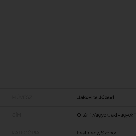
MŰVÉSZ
Jakovits József
CÍM
Oltár („Vagyok, aki vagyok”
KATEGÓRIA
Festmény
,
Szobor