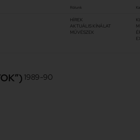
Rólunk
Ka
HÍREK
K
AKTUÁLIS KÍNÁLAT
M
MŰVÉSZEK
É
E
YOK”)
1989-90