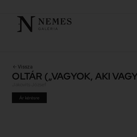
Vissza
OLTÁR („VAGYOK, AKI VAG
Jakovits József
Ár kérésre