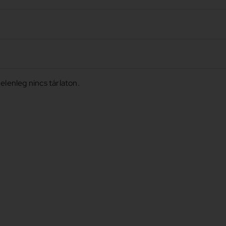
elenleg nincs tárlaton.
f
1909 – 1994
brászművész egyetlen
sz életén keresztül, az Európai
 „Galéria a négy világtájhoz”.