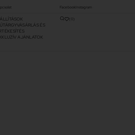
pcsolat
Facebook
Instagram
IÁLLÍTÁSOK
0
ŰTÁRGYVÁSÁRLÁS ÉS
RTÉKESÍTÉS
XKLUZÍV AJÁNLATOK