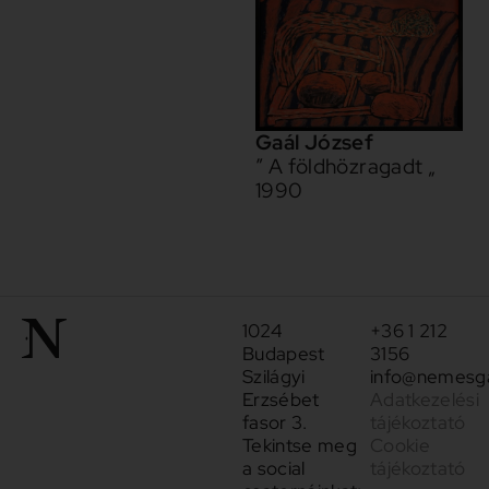
Gaál József
” A földhözragadt „
1990
1024
+36 1 212
Budapest
3156
Szilágyi
info@nemesga
Erzsébet
Adatkezelési
fasor 3.
tájékoztató
Tekintse meg
Cookie
a social
tájékoztató