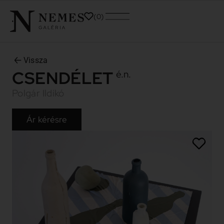
0
Vissza
CSENDÉLET
é.n.
Polgár Ildikó
Ár kérésre