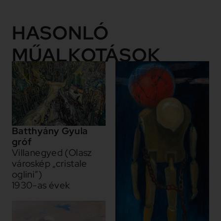
HASONLÓ
MŰALKOTÁSOK
Batthyány Gyula
gróf
Villanegyed (Olasz
városkép „cristale
oglini“)
1930-as évek