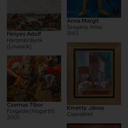
Anna Margit
Szegény Atlas
1983
Fényes Adolf
Háromkirályok
(Lovasok)
Csernus Tibor
Kmetty János
Forgatás (Hogarth)
Csendélet
2001