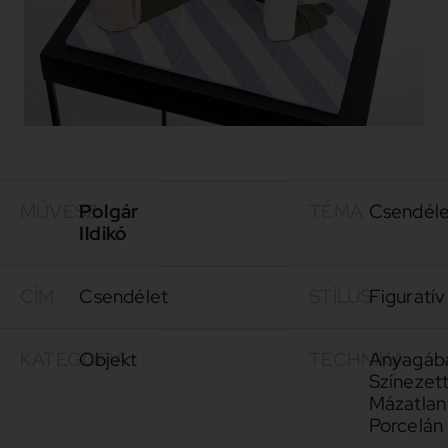
MŰVÉSZ
Polgár
TÉMA
Csendéle
Ildikó
CÍM
Csendélet
STÍLUS
Figuratív
KATEGÓRIA
Objekt
TECHNIKA
Anyagáb
Színezet
Mázatlan
Porcelán