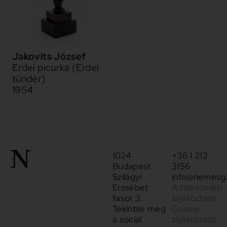
Jakovits József
Erdei picurka (Erdei
tündér)
1954
1024
+36 1 212
Budapest
3156
Szilágyi
info@nemesga
Erzsébet
Adatkezelési
fasor 3.
tájékoztató
Tekintse meg
Cookie
a social
tájékoztató