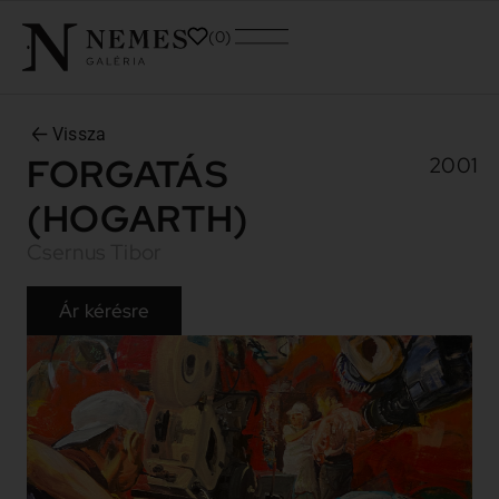
0
Vissza
FORGATÁS
2001
(HOGARTH)
Csernus Tibor
Ár kérésre