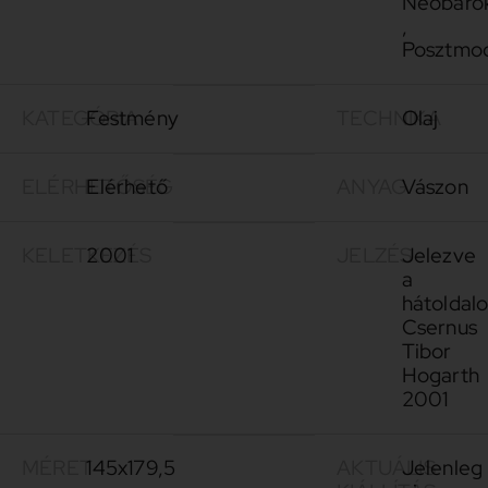
Neobaro
,
Posztmo
KATEGÓRIA
Festmény
TECHNIKA
Olaj
ELÉRHETŐSÉG
Elérhető
ANYAG
Vászon
KELETKEZÉS
2001
JELZÉS
Jelezve
a
hátoldalo
Csernus
Tibor
Hogarth
2001
MÉRET
145x179,5
AKTUÁLIS
Jelenleg