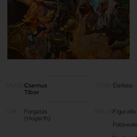
MŰVÉSZ
Csernus
TÉMA
Életkép
Tibor
CÍM
Forgatás
STÍLUS
Figuratív
(Hogarth)
,
Fotóreali
,