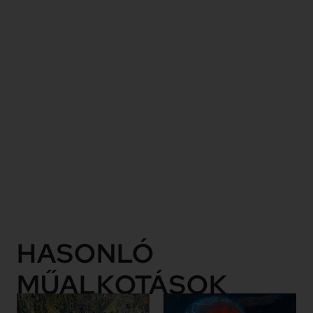
nevéhez
köthető első
sorban a
Perneczky
Géza által
találóan
„szürnaturalizmusnak”
elkeresztelt
modern
magyar
irányzat.
Tovább
HASONLÓ
MŰALKOTÁSOK