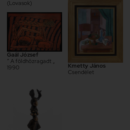
(Lovasok)
Gaál József
” A földhözragadt „
Kmetty János
1990
Csendélet