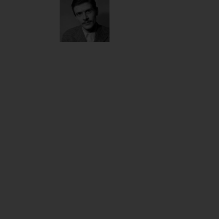
Csernus
Tibor
2007
Sokak
szerint a
huszadik
század
magyar
képzőművészetének
egyértelműen
Csernus
a
legnagyobb
alakja. Annyi
bizonyos,
hogy
iskolateremtő
volt (és
maradt
pályája
későbbi
fordulataival),