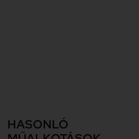
szobrászművész
egyetlen
művészcsoporthoz
tartozott
egész életén
keresztül, az
Európai
Iskolához,
illetve a
belőle kivált
„Galéria a
négy
világtájhoz”.
Tovább
HASONLÓ
MŰALKOTÁSOK