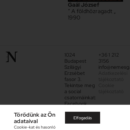
Gaál József
” A földhözragadt „
1990
1024
+36 1 212
Budapest
3156
Szilágyi
info@nemesga
Erzsébet
Adatkezelési
fasor 3.
tájékoztató
Tekintse meg
Cookie
a social
tájékoztató
csatornáinkat:
Facebook
Instagram
Törődünk az Ön
Elfogadás
adataival
Cookie-kat és hasonló