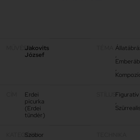
MŰVÉSZ
Jakovits
TÉMA
Állatábrá
József
,
Emberáb
,
Kompozí
CÍM
Erdei
STÍLUS
Figuratív
picurka
,
Szürreali
(Erdei
tündér)
KATEGÓRIA
Szobor
TECHNIKA