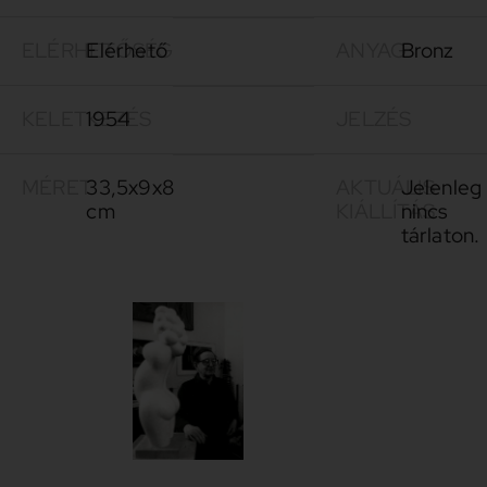
ELÉRHETŐSÉG
Elérhető
ANYAG
Bronz
KELETKEZÉS
1954
JELZÉS
MÉRET
33,5x9x8
AKTUÁLIS
Jelenleg
cm
KIÁLLÍTÁS
nincs
tárlaton.
Jakovits
1909 –
József
1994
Jakovits
József
festő- és