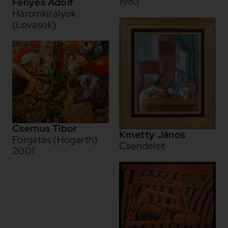
1983
Fényes Adolf
Háromkirályok
(Lovasok)
Csernus Tibor
Kmetty János
Forgatás (Hogarth)
Csendélet
2001