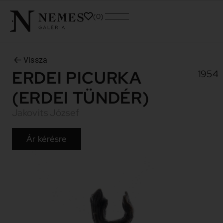
0
Vissza
ERDEI PICURKA
1954
(ERDEI TÜNDÉR)
Jakovits József
Ár kérésre