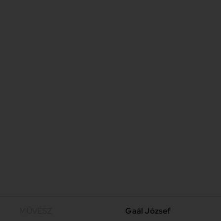
MŰVÉSZ
Gaál József