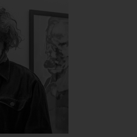
„Közép- és Kelet-Európában a
problémáira reagáló művésze
kétségbeesett groteszk vilá
vált” – mondta Gaál József e
szavait akár önmagára is érth
Tovább