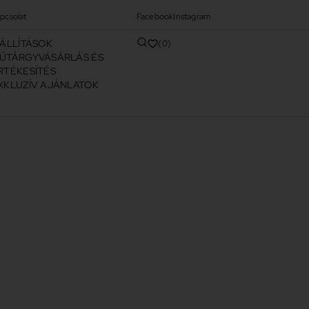
pcsolat
Facebook
Instagram
IÁLLÍTÁSOK
0
ŰTÁRGYVÁSÁRLÁS ÉS
RTÉKESÍTÉS
XKLUZÍV AJÁNLATOK