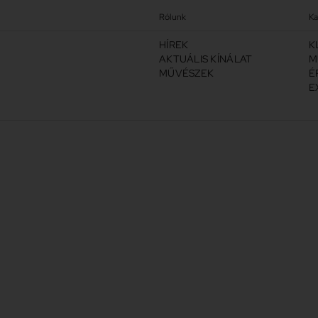
Rólunk
Ka
HÍREK
K
AKTUÁLIS KÍNÁLAT
M
MŰVÉSZEK
É
E