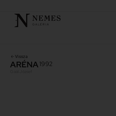
Vissza
ARÉNA
1992
Gaál József