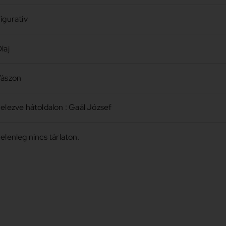
iguratív
laj
ászon
elezve hátoldalon : Gaál József
elenleg nincs tárlaton.
0-