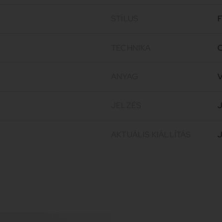
STÍLUS
F
TECHNIKA
O
ANYAG
V
JELZÉS
J
AKTUÁLIS KIÁLLÍTÁS
J
Gaál József
196