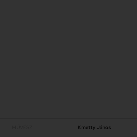
MŰVÉSZ
Kmetty János