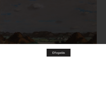
Elfogadás
Fényes Adolf
Háromkirályok (Lovasok)