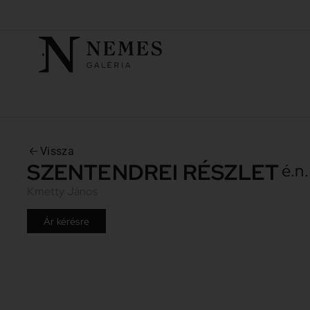
Vissza
SZENTENDREI RÉSZLET
é.n.
Kmetty János
Ár kérésre