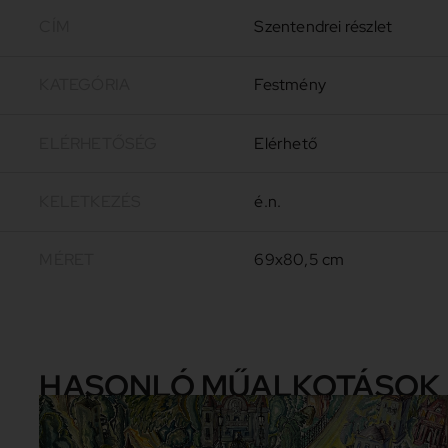
CÍM
Szentendrei részlet
KATEGÓRIA
Festmény
ELÉRHETŐSÉG
Elérhető
KELETKEZÉS
é.n.
MÉRET
69x80,5 cm
HASONLÓ MŰALKOTÁSOK