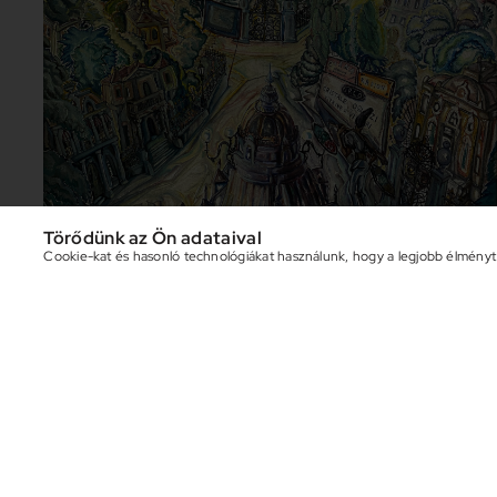
Törődünk az Ön adataival
Cookie-kat és hasonló technológiákat használunk, hogy a legjobb élmény
Batthyány Gyula gróf
Villanegyed (Olasz városkép „cristale oglini“)
1930-as évek