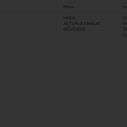
Rólunk
Ka
HÍREK
K
AKTUÁLIS KÍNÁLAT
M
MŰVÉSZEK
É
E