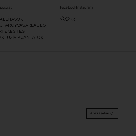
pcsolat
Facebook
Instagram
IÁLLÍTÁSOK
0
ŰTÁRGYVÁSÁRLÁS ÉS
RTÉKESÍTÉS
XKLUZÍV AJÁNLATOK
Hozzáadás