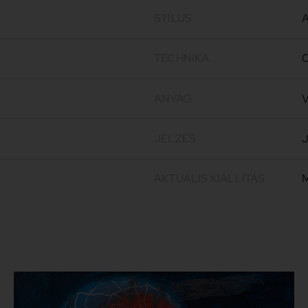
STÍLUS
A
TECHNIKA
O
ANYAG
V
JELZÉS
J
AKTUÁLIS KIÁLLÍTÁS
M