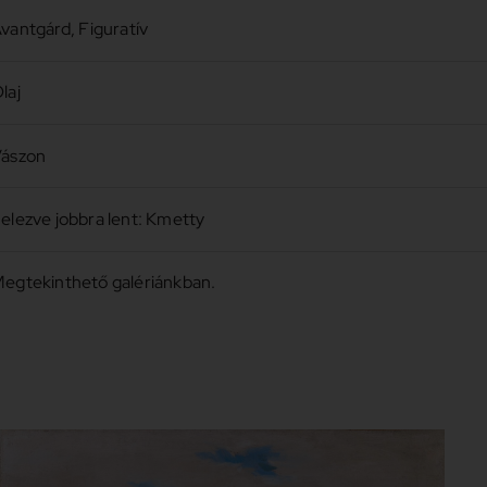
vantgárd
,
Figuratív
laj
ászon
elezve jobbra lent: Kmetty
egtekinthető galériánkban.