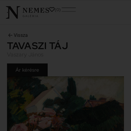
0
Vissza
TAVASZI TÁJ
Vaszary János
Ár kérésre