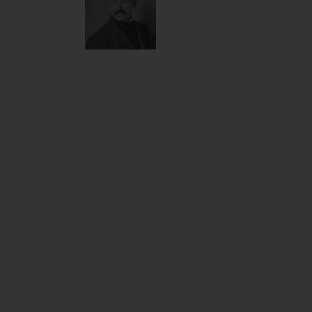
János
1939
Vaszary
János
életművének
sokszínűsége
páratlan a
magyar
művészet
történetében:
festői
pályájának
valamennyi
állomását a
minőség és
a kvalitás
köti össze.
Fogékony
szelleme
bravúros