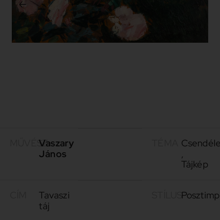
MŰVÉSZ
Vaszary
TÉMA
Csendéle
János
,
Tájkép
CÍM
Tavaszi
STÍLUS
Posztimp
táj