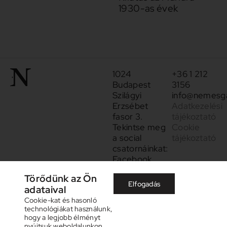
1930-as évek
1024
+36 1 212
Budapest
3156
Szilágyi
info@nemesga
Erzsébet
Adatkezelési
fasor 3.
tájékoztató
Tekintse meg
Cookie
a social
tájékoztató
csatornáinkat:
Facebook
Instagram
Törődünk az Ön
Elfogadás
adataival
Cookie-kat és hasonló
technológiákat használunk,
hogy a legjobb élményt
nyújtsuk weboldalunkon.