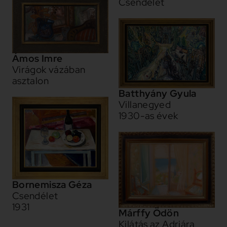
Csendélet
Ámos Imre
Virágok vázában
asztalon
Batthyány Gyula
Villanegyed
1930-as évek
Bornemisza Géza
Csendélet
1931
Márffy Ödön
Kilátás az Adriára