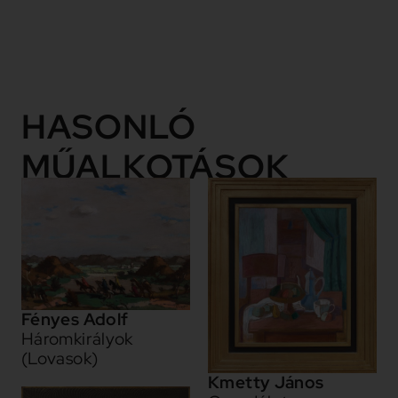
Tovább
HASONLÓ
MŰALKOTÁSOK
Fényes Adolf
Háromkirályok
(Lovasok)
Kmetty János